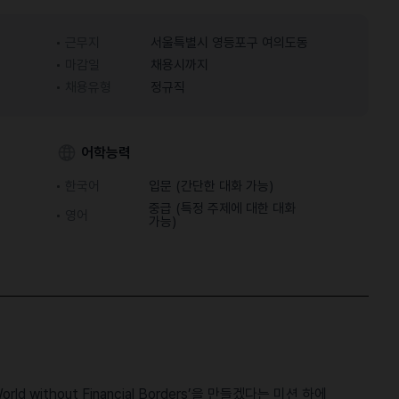
근무지
서울특별시 영등포구 여의도동
마감일
채용시까지
채용유형
정규직
어학능력
한국어
입문 (간단한 대화 가능)
중급 (특정 주제에 대한 대화
영어
가능)
ld without Financial Borders’을 만들겠다는 미션 하에