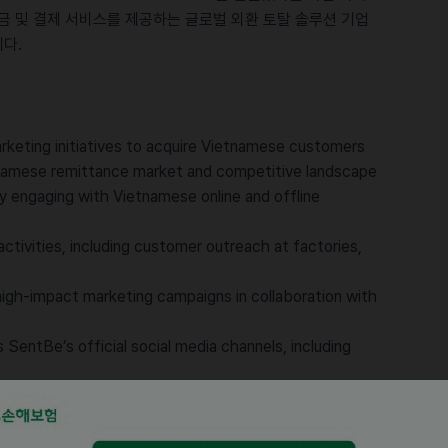
금 및 결제 서비스를 제공하는 글로벌 외환 토탈 솔루션 기업
입니다.
rketing initiatives to acquire Vietnamese customers
tnamese remittance market and competitive landscape
y engaging with Vietnamese online and offline
ctivities, including customer outreach at factories,
high-impact marketing campaigns in collaboration with
SentBe’s official social media channels, including
ate actionable insights that drive continuous
ence
ietnamese language translation, market research, and