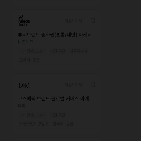
채용시까지
뷰티브랜드 중화권(홍콩/대만) 마케터
니즈테크
마케팅·홍보·조사
기간 무관
서울특별시
한국어 · 중급
채용시까지
코스메틱 브랜드 글로벌 커머스 마케팅
매니저
대라
마케팅·홍보·조사
기간 무관
서울특별시 강남구
한국어 · 중급