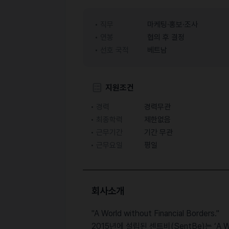
직무
마케팅·홍보·조사
연봉
협의 후 결정
선호 국적
베트남
지원조건
경력
경력무관
최종학력
제한없음
근무기간
기간 무관
근무요일
평일
회사소개
"A World without Financial Borders."
2015년에 설립된 센트비(SentBe)는 ‘A Wor