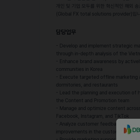
개인 및 기업 모두를 위한 혁신적인 해외 송
(Global FX total solutions provider)
담당업무
- Develop and implement strategic ma
through in-depth analysis of the Vie
- Enhance brand awareness by activel
communities in Korea
- Execute targeted offline marketing a
dormitories, and restaurants
- Lead the planning and execution of 
the Content and Promotion team
- Manage and optimize content across 
Facebook, Instagram, and TikTok
- Analyze customer feedback to gener
improvements in the customer experi
- Provide marketing support through V