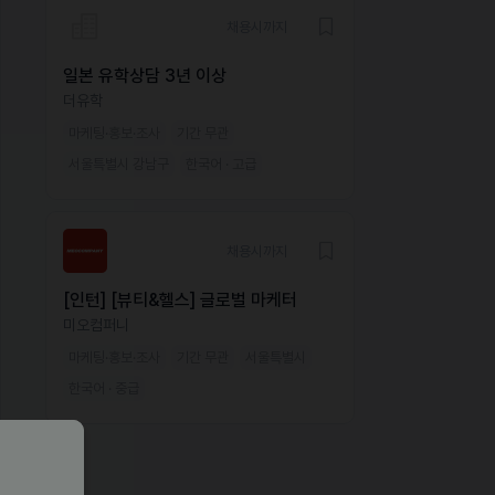
채용시까지
일본 유학상담 3년 이상
더유학
마케팅·홍보·조사
기간 무관
서울특별시 강남구
한국어 · 고급
채용시까지
[인턴] [뷰티&헬스] 글로벌 마케터
미오컴퍼니
마케팅·홍보·조사
기간 무관
서울특별시
한국어 · 중급