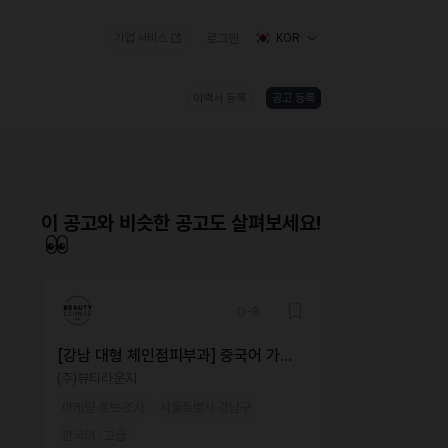
기업 서비스
로그인
KOR
이력서 등록
공고 등록
)
이 공고와 비슷한 공고도 살펴보세요!
D-8
[강남 대형 체인점피부과] 중국어 가능
해외 마케터 모집
(주)뷰티라운지
마케팅·홍보·조사
서울특별시 강남구
한국어 · 고급