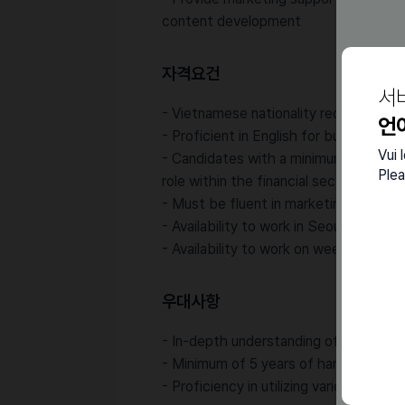
content development
자격요건
서
- Vietnamese nationality required
언
- Proficient in English for business c
Vui 
- Candidates with a minimum of 3 years
Plea
role within the financial sector
- Must be fluent in marketing or have 
- Availability to work in Seoul
- Availability to work on weekends occa
우대사항
- In-depth understanding of SentBe s
- Minimum of 5 years of hands-on expe
- Proficiency in utilizing various busi