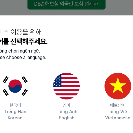
비스 이용을 위해
어를 선택해주세요.
ommunication
lòng chọn ngôn ngữ.
 of professional experience in marketing or a relevant
se choose a language.
experience in the finance field
sionally for offline marketing activities
한국어
영어
베트남어
Tiếng Hàn
Tiếng Anh
Tiếng Việt
ervices
Korean
English
Vietnamese
rience in the remittance industry
ness tools (OA, Notion, Confluence, etc.)