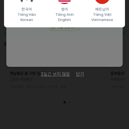
담당자 정보
한국어
영어
베트남어
Tiếng Hàn
Tiếng Anh
Tiếng Việt
이메일
ash611@naver.com
Korean
English
Vietnamese
전화번호
01066045019
이 공고와 비슷한 공고도 살펴보세요!
D-16
옛날통닭 홀 서빙 및 주방보조
중부동양꼬
3일간 보지 않음
닫기
그립닭 옛날통닭
자매양꼬치
외식·음료
경기도 파주시
한국어 · 중급
외식·음료