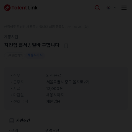
한국어로 작성된 채용공고 입니다.
최종 등록일 : 26.06.30 (화)
계동치킨
치킨집 홀서빙알바 구합니다
채용시까지
공유하기
직무
외식·음료
근무지
서울특별시 중구 을지로2가
시급
12,000 원
마감일
채용시까지
선호 국적
제한없음
지원조건
경력
경력무관