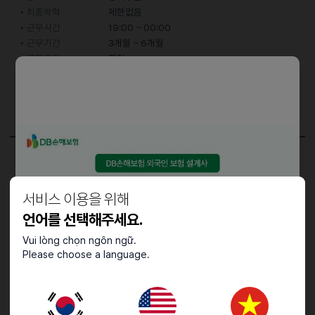
최종학력
제한없음
근무시간
19:00 ~ 00:00
근무기간
3개월 ~ 6개월
근무요일
평일
어학능력
한국어
고급 (업무 대화 가능)
담당업무
홀서빙
서비스 이용을 위해
언어를 선택해주세요.
Vui lòng chọn ngôn ngữ.
접수기간 및 방법
Please choose a language.
마감일
채용시까지
지원 방법
문자지원
이력서조건