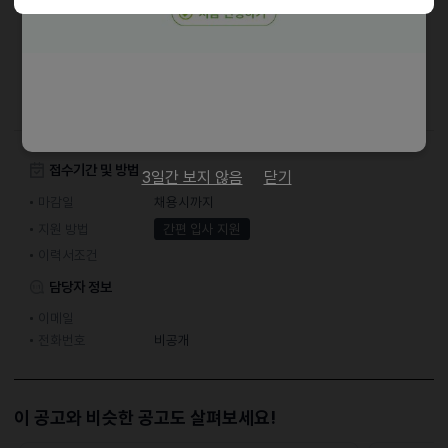
근무시간)
평일4일 / 주말1일
09:00 ~ 18:30
스케쥴 근무
접수기간 및 방법
3일간 보지 않음
닫기
마감일
채용시까지
지원 방법
간편 입사 지원
이력서조건
담당자 정보
이메일
전화번호
비공개
이 공고와 비슷한 공고도 살펴보세요!