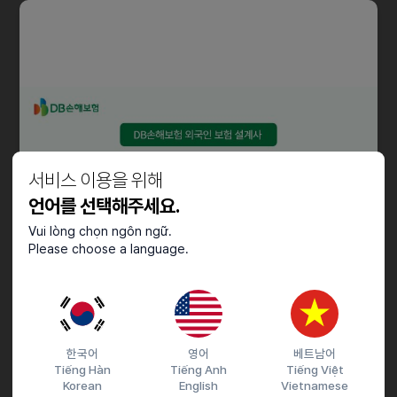
ㆍ기타 병원 행정 지원
자격요건
ㆍ 한국어 의사소통 가능자
ㆍ 아래 언어 중 1개 이상 가능자
중국어
영어
일본어
서비스 이용을 위해
ㆍ 서비스 마인드 및 원활한 커뮤니케이션 능력 보유자
언어를 선택해주세요.
Vui lòng chọn ngôn ngữ.
우대사항
Please choose a language.
ㆍ중국어·영어·일본어 복수 언어 가능자
ㆍ병원 코디네이터 또는 고객서비스 경력자
ㆍ치과 및 의료기관 근무 경력자
ㆍ외국인 환자 상담 경험자
한국어
영어
베트남어
Tiếng Hàn
Tiếng Anh
Tiếng Việt
근로조건
Korean
English
Vietnamese