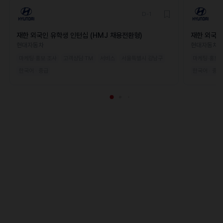
D-1
재한 외국인 유학생 인턴십 (HMJ 채용전환형)
재한 외국인
현대자동차
현대자동차
마케팅·홍보·조사
고객상담·TM
서비스
서울특별시 강남구
마케팅·홍보·
한국어 · 중급
한국어 · 중급