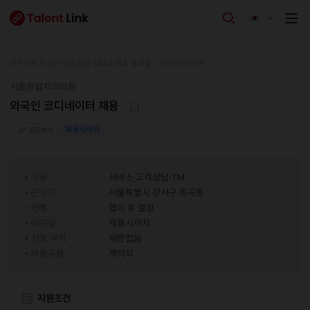
한국어로 작성된 채용공고 입니다.
최종 등록일 : 26.07.01 (수)
서울원탑치과의원
외국인 코디네이터 채용
채용시까지
공유하기
직무
서비스,고객상담·TM
근무지
서울특별시 강서구 화곡동
연봉
협의 후 결정
마감일
채용시까지
선호 국적
제한없음
채용유형
계약직
지원조건