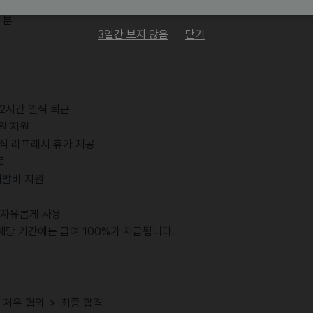
뮤니케이션, FBA 등)
 분
3일간 보지 않음
닫기
 2시간 일찍 퇴근
 원 지원
 공식 리프레시 휴가 제공
물
기계발비 지원
차 자유롭게 사용
 해당 기간에는 급여 100%가 지급됩니다.
 ＞처우 협의 ＞ 최종 합격