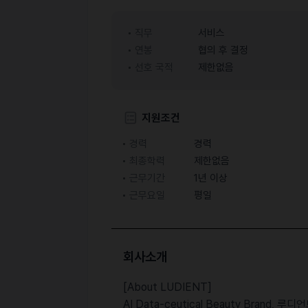
직무
서비스
연봉
협의 후 결정
선호 국적
제한없음
지원조건
경력
경력
최종학력
제한없음
근무기간
1년 이상
근무요일
평일
회사소개
[About LUDIENT]
AI ​Data-ceutical ​Beauty ​Bran