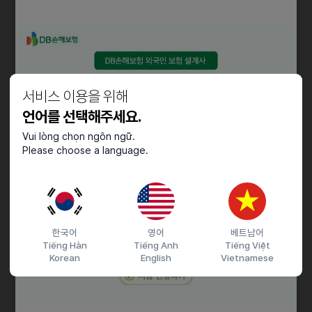
국내에서 검증한 제품을 세계 시장에 안착시키는 최전선입니다. 일본·
북미를 중심으로 현지 채널을 세팅하고, 인플루언서·콘텐츠로 브랜드를
알리며 시장에 뿌리를 내려가는 단계입니다. 글로벌 본부는 일본·북미
현지 사업과, 동남아·남미까지 거래선을 넓히는 글로벌 B2B·B2C를
맡습니다. 정답이 정해져 있지 않기 때문에 직접 가설을 세우고, 채널
서비스 이용을 위해
운영·MD·콘텐츠가 한 팀으로 움직입니다. 늘어나는 나라 수만큼 성취가
또렷하게 쌓이는, 큰 시장의 초기를 내 손으로 여는 무대입니다.
언어를 선택해주세요.
Vui lòng chọn ngôn ngữ.
담당업무
Please choose a language.
• 틱톡 콘텐츠 기획, 인플루언서 발굴 및 섭외, 데이터 기반의 성과
분석을 담당합니다.
• 콘텐츠 트렌드, 시장, 경쟁자 분석을 통한 제품 USP 및 전개 방향
인사이트를 도출합니다.
한국어
영어
베트남어
• 핵심 인플루언서 파트너십 관리 및 고도화를 담당합니다.
Tiếng Hàn
Tiếng Anh
Tiếng Việt
• TikTok Shop과 연계된 다양한 프로모션, 브랜딩 캠페인 기획
Korean
English
Vietnamese
• 실시간 판매 및 광고 성과 데이터를 기반으로 한 전략 실행
• 채널 스케일업을 위한 KPI 설정 및 캠페인 프로젝션