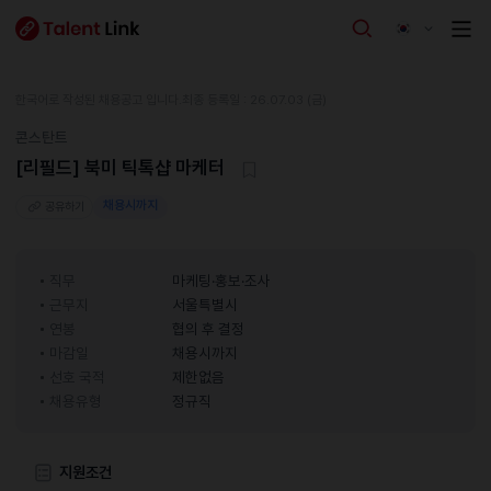
한국어로 작성된 채용공고 입니다.
최종 등록일 : 26.07.03 (금)
콘스탄트
[리필드] 북미 틱톡샵 마케터
채용시까지
공유하기
직무
마케팅·홍보·조사
근무지
서울특별시
연봉
협의 후 결정
마감일
채용시까지
선호 국적
제한없음
채용유형
정규직
지원조건