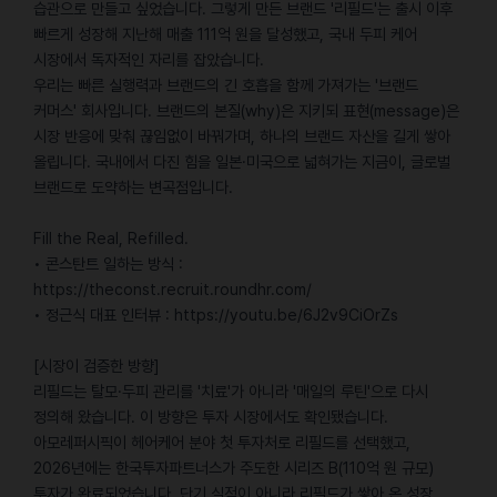
습관으로 만들고 싶었습니다. 그렇게 만든 브랜드 '리필드'는 출시 이후
빠르게 성장해 지난해 매출 111억 원을 달성했고, 국내 두피 케어
시장에서 독자적인 자리를 잡았습니다.
우리는 빠른 실행력과 브랜드의 긴 호흡을 함께 가져가는 '브랜드
커머스' 회사입니다. 브랜드의 본질(why)은 지키되 표현(message)은
시장 반응에 맞춰 끊임없이 바꿔가며, 하나의 브랜드 자산을 길게 쌓아
올립니다. 국내에서 다진 힘을 일본·미국으로 넓혀가는 지금이, 글로벌
브랜드로 도약하는 변곡점입니다.
Fill the Real, Refilled.
• 콘스탄트 일하는 방식 :
https://theconst.recruit.roundhr.com/
• 정근식 대표 인터뷰 : https://youtu.be/6J2v9CiOrZs
[시장이 검증한 방향]
리필드는 탈모·두피 관리를 '치료'가 아니라 '매일의 루틴'으로 다시
정의해 왔습니다. 이 방향은 투자 시장에서도 확인됐습니다.
아모레퍼시픽이 헤어케어 분야 첫 투자처로 리필드를 선택했고,
2026년에는 한국투자파트너스가 주도한 시리즈 B(110억 원 규모)
투자가 완료되었습니다. 단기 실적이 아니라 리필드가 쌓아 온 성장