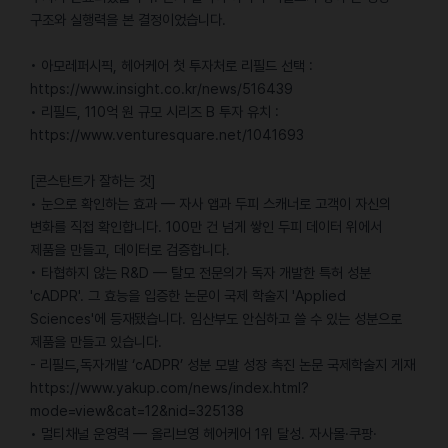
구조와 실행력을 본 결정이었습니다.
• 아모레퍼시픽, 헤어케어 첫 투자처로 리필드 선택 :
https://www.insight.co.kr/news/516439
• 리필드, 110억 원 규모 시리즈 B 투자 유치 :
https://www.venturesquare.net/1041693
[콘스탄트가 잘하는 것]
• 눈으로 확인하는 효과 — 자사 앱과 두피 스캐너로 고객이 자신의
변화를 직접 확인합니다. 100만 건 넘게 쌓인 두피 데이터 위에서
제품을 만들고, 데이터로 검증합니다.
• 타협하지 않는 R&D — 탈모 전문의가 독자 개발한 특허 성분
'cADPR'. 그 효능을 입증한 논문이 국제 학술지 'Applied
Sciences'에 등재됐습니다. 임산부도 안심하고 쓸 수 있는 성분으로
제품을 만들고 있습니다.
- 리필드,독자개발 ‘cADPR’ 성분 모발 성장 촉진 논문 국제학술지 게재
https://www.yakup.com/news/index.html?
mode=view&cat=12&nid=325138
• 멀티채널 운영력 — 올리브영 헤어케어 1위 달성. 자사몰·쿠팡·