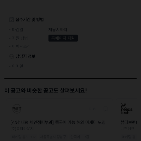
접수기간 및 방법
마감일
채용시까지
지원 방법
홈페이지 지원
이력서조건
담당자 정보
이메일
이 공고와 비슷한 공고도 살펴보세요!
D-8
[강남 대형 체인점피부과] 중국어 가능 해외 마케터 모집
뷰티브랜드 
(주)뷰티라운지
니즈테크
마케팅·홍보·조사
서울특별시 강남구
한국어 · 고급
마케팅·홍보·