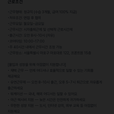
근로조건
•근무형태: 정규직 (수습 3개월, 급여 100% 지급)
•처우조건: 면접 후 협의
•근무요일: 월요일~금요일
•근무시간: 시차출퇴근제 및 선택적 근로시간제
•출근시간: 오전 8시~10시 (자유)
•코어타임: 10:00~17:00
•주 40시간 내에서 근무시간 조정 가능
•근무장소: 서울특별시 마포구 마포대로 122, 프론트원 15층
[몰입과 성장을 위해 아낌없이 지원합니다]
• 재택 근무 — 언제 어디서나 효율적으로 일할 수 있는 기회를
제공해요
• 유연근무제 — 오전 8~10시 출근, 오후 5~7시 퇴근으로 자유롭게
출근하세요
• 워케이션 — 국내, 해외 어디서든 일할 수 있어요
• 야근 택시비 지원 — 늦은 시간은 안전하게 귀가하세요
• 무한한 성장 지원 — 도서, 인터넷 강의, 외부 교육 등 아낌없이
지원해요