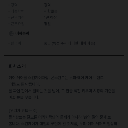
경력
경력
최종학력
제한없음
근무기간
1년 이상
근무요일
평일
어학능력
한국어
중급 (특정 주제에 대한 대화 가능)
회사소개
헤어 케어를 스킨케어처럼. 콘스탄트는 두피·헤어 케어 브랜드
'리필드'를 만듭니다.
잘 짜인 판에서 일하는 것을 넘어, 그 판을 직접 키우며 시장의 기준을
바꿀 분을 찾습니다.
[우리가 만드는 것]
콘스탄트는 탈모를 머리카락만의 문제가 아니라 '삶의 질의 문제'로
봅니다. 스킨케어가 매일의 루틴이 된 것처럼, 두피·헤어 케어도 일상의