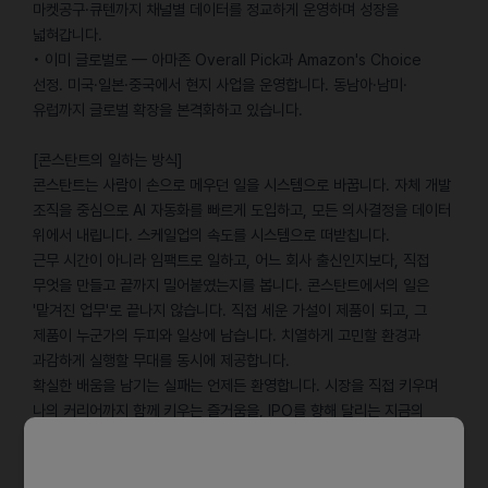
마켓공구·큐텐까지 채널별 데이터를 정교하게 운영하며 성장을
넓혀갑니다.
• 이미 글로벌로 — 아마존 Overall Pick과 Amazon's Choice
선정. 미국·일본·중국에서 현지 사업을 운영합니다. 동남아·남미·
유럽까지 글로벌 확장을 본격화하고 있습니다.
[콘스탄트의 일하는 방식]
콘스탄트는 사람이 손으로 메우던 일을 시스템으로 바꿉니다. 자체 개발
조직을 중심으로 AI 자동화를 빠르게 도입하고, 모든 의사결정을 데이터
위에서 내립니다. 스케일업의 속도를 시스템으로 떠받칩니다.
근무 시간이 아니라 임팩트로 일하고, 어느 회사 출신인지보다, 직접
무엇을 만들고 끝까지 밀어붙였는지를 봅니다. 콘스탄트에서의 일은
'맡겨진 업무'로 끝나지 않습니다. 직접 세운 가설이 제품이 되고, 그
제품이 누군가의 두피와 일상에 남습니다. 치열하게 고민할 환경과
과감하게 실행할 무대를 동시에 제공합니다.
확실한 배움을 남기는 실패는 언제든 환영합니다. 시장을 직접 키우며
나의 커리어까지 함께 키우는 즐거움을, IPO를 향해 달리는 지금의
콘스탄트에서 경험해 보세요.
'글로벌 본부 — 다음 시장을 0에서 직접 여는 사람들'