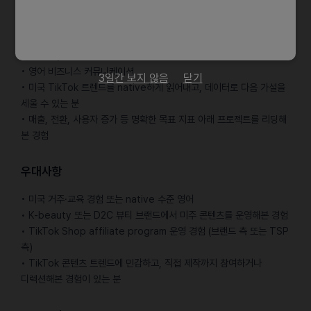
자격요건
• 인플루언서·콘텐츠 마케팅 실무 경험 (연차 무관, 결과물로 증명
가능한 분)
• 영어 비즈니스 커뮤니케이션
3일간 보지 않음
닫기
• 미국 TikTok 트렌드를 native하게 읽어내고, 데이터로 다음 가설을
세울 수 있는 분
• 매출, 전환, 사용자 증가 등 명확한 목표 지표 아래 프로젝트를 리딩해
본 경험
우대사항
• 미국 거주·교육 경험 또는 native 수준 영어
• K-beauty 또는 D2C 뷰티 브랜드에서 미주 콘텐츠를 운영해본 경험
• TikTok Shop affiliate program 운영 경험 (브랜드 측 또는 TSP
측)
• TikTok 콘텐츠 트렌드에 민감하고, 직접 제작까지 참여하거나
디렉션해본 경험이 있는 분