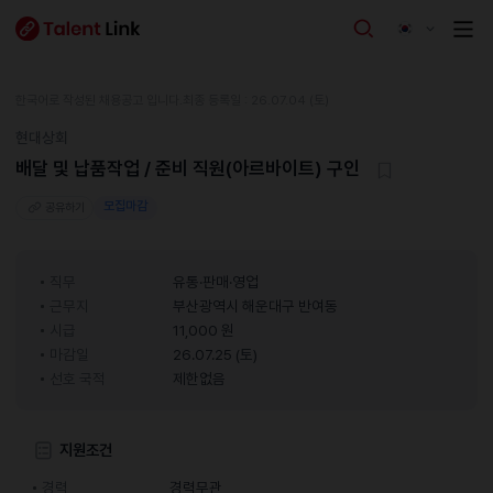
한국어로 작성된 채용공고 입니다.
최종 등록일 : 26.07.04 (토)
현대상회
배달 및 납품작업 / 준비 직원(아르바이트) 구인
모집마감
공유하기
직무
유통·판매·영업
근무지
부산광역시 해운대구 반여동
시급
11,000 원
마감일
26.07.25 (토)
선호 국적
제한없음
지원조건
경력
경력무관