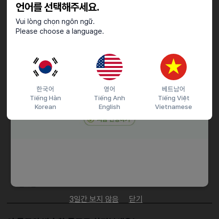
(면접시 근무시간 조정합니다)
언어를 선택해주세요.
Vui lòng chọn ngôn ngữ.
채용절차
Please choose a language.
전화후방문
- 꼭 전화로 지원 해주세요!!
한국어
영어
베트남어
Tiếng Hàn
Tiếng Anh
Tiếng Việt
접수기간 및 방법
Korean
English
Vietnamese
마감일
26.07.25 (토)
지원 방법
문자지원
이력서조건
담당자 정보
이메일
전화번호
01054998913
3일간 보지 않음
닫기