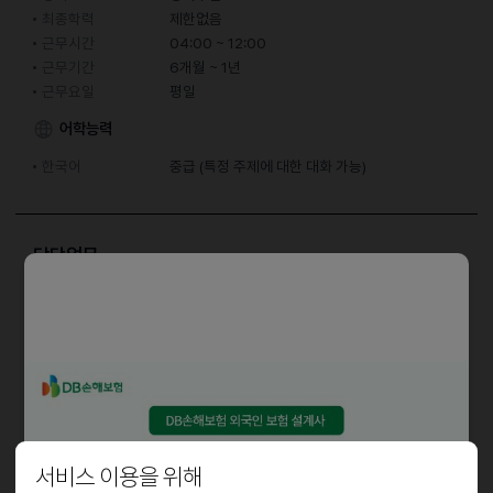
최종학력
제한없음
근무시간
04:00 ~ 12:00
근무기간
6개월 ~ 1년
근무요일
평일
어학능력
한국어
중급 (특정 주제에 대한 대화 가능)
담당업무
- 배달 및 납품 준비
- 농산물 탈피 및 가공
(예) 깐양파, 깐감자, 깐당근 외 농산물 납품품목 소포장
근로조건
근무요일 - 월/화/수/목/금/토
서비스 이용을 위해
근무시간 - 04시~12시