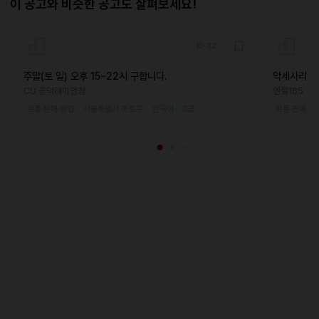
이 공고와 비슷한 공고도 살펴보세요!
D-22
주말(토 일) 오후 15~22시 구합니다.
악세사리 매
CU 공덕래미안점
엔젤165
유통·판매·영업
서울특별시 마포구
한국어 · 고급
유통·판매·영