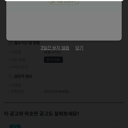
• 1달 만근시 성과급 지급(400,000원)
(시급 11,550원/토요일 특근 시급17,325 원)
• 통근버스 지원 (통근 노선 문의)
접수기간 및 방법
3일간 보지 않음
닫기
마감일
채용시까지
지원 방법
문자지원
이력서조건
담당자 정보
이메일
전화번호
01023116405
이 공고와 비슷한 공고도 살펴보세요!