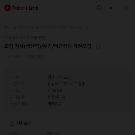
한국어로 작성된 채용공고 입니다.
최종 등록일 : 26.07.05 (일)
주식회사 케이제이솔루션
조립,검사(생산직)/주간/야간전담 사원모집
채용시까지
공유하기
직무
생산·건설·노무
근무지
경상북도 구미시 구평동
시급
11,550 원
마감일
채용시까지
선호 국적
제한없음
지원조건
경력
경력무관