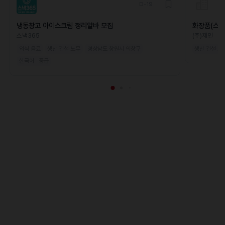
D-19
냉동창고 아이스크림 정리알바 모집
화장품(스킨
모집(초보가
스낵365
(주)제인
외식·음료
생산·건설·노무
경상남도 창원시 의창구
생산·건설·노
한국어 · 중급