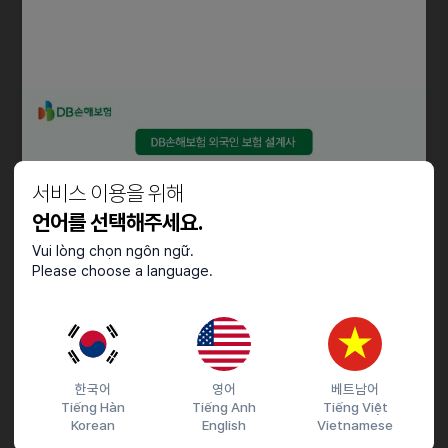
우대사항
• 인근거주자, 차량소지자,바로 출근 가능자
• 비흡연자 우선 채용
• 장기적 근속 가능자 우대 채용
• 야간 고정근무 가능자 우대
• 클린룸 작업시 무진복 의무착용(알러지 없으신 분)
• 손작업 빠르시고 네일아트 하지 않으신 분 우대
서비스 이용을 위해
언어를 선택해주세요.
근로조건
Vui lòng chọn ngôn ngữ.
근무요일
Please choose a language.
• 주5일( 월 ~금 ) 토요일 근무 가능자
근무시간
* 주간전담 : 08:20~17:40
• 야간전담 : 20:20~ 05:40(야간수당 별도지급)
한국어
영어
베트남어
깨끗한 현장 (비흡연 현장으로 현장 환경 우수합니다)
Tiếng Hàn
Tiếng Anh
Tiếng Việt
• 업무 위한 재전복,방진복 지급
Korean
English
Vietnamese
• 동종업계 최고대우