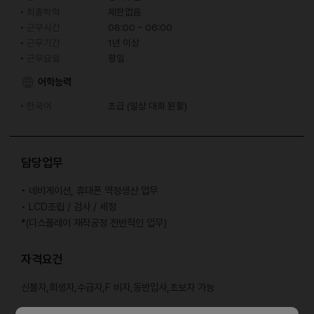
최종학력
제한없음
근무시간
08:00 ~ 06:00
근무기간
1년 이상
근무요일
평일
어학능력
한국어
초급 (일상 대화 원활)
담당업무
• 네비게이션, 휴대폰 액정생산 업무
• LCD조립 / 검사 / 세정
*(디스플레이 재작공정 전반적인 업무)
자격요건
신불자,회생자,수급자,F 비자,동반입사,초보자 가능