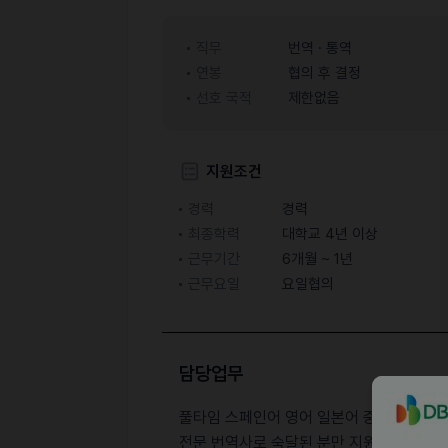
직무
번역 · 통역
연봉
협의 후 결정
선호 국적
제한없음
지원조건
경력
경력
최종학력
대학교 4년 이상
근무기간
6개월 ~ 1년
근무요일
요일협의
담당업무
풀타임 스페인어 영어 일본어 중국어 베트남
전문 번역사로 숙달된 분만 지원 받습니다. 