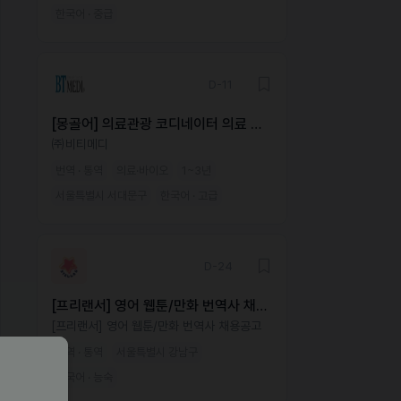
한국어 · 중급
D-11
[몽골어] 의료관광 코디네이터 의료 통
역
㈜비티메디
번역 · 통역
의료·바이오
1~3년
서울특별시 서대문구
한국어 · 고급
D-24
[프리랜서] 영어 웹툰/만화 번역사 채용
공고
[프리랜서] 영어 웹툰/만화 번역사 채용공고
번역 · 통역
서울특별시 강남구
한국어 · 능숙