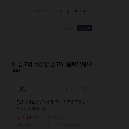
기업 서비스
로그인
KOR
이력서 등록
공고 등록
)
이 공고와 비슷한 공고도 살펴보세요!
D-22
(일본/베트남/러시아,국내거주외국인)
화장품 해외도매/유통
주식회사 제이하이브
E-7 비자 지원
마케팅·홍보·조사
번역 · 통역
기간 무관
서울특별시 강남구