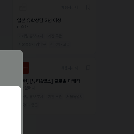
채용시까지
일본 유학상담 3년 이상
더유학
마케팅·홍보·조사
기간 무관
서울특별시 강남구
한국어 · 고급
채용시까지
[인턴] [뷰티&헬스] 글로벌 마케터
미오컴퍼니
마케팅·홍보·조사
기간 무관
서울특별시
한국어 · 중급