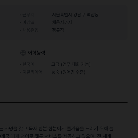
근무지
서울특별시 강남구 역삼동
마감일
채용시까지
채용유형
정규직
어학능력
한국어
고급 (업무 대화 가능)
이탈리아어
능숙 (원어민 수준)
는 사명을 갖고 독자 한분 한분에게 즐거움을 드리기 위해 늘
개국 11개 언어로 웹툰 서비스를 제공하고 있으며, 전 세계