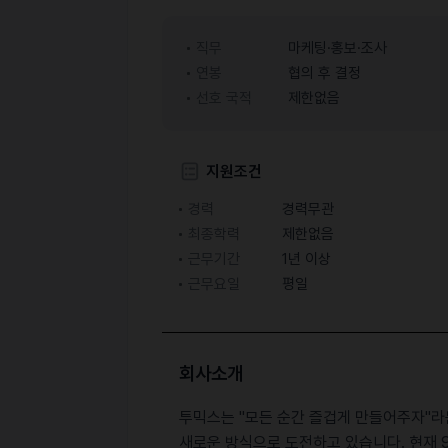
직무
마케팅·홍보·조사
연봉
협의 후 결정
선호 국적
제한없음
지원조건
경력
경력무관
최종학력
제한없음
근무기간
1년 이상
근무요일
평일
회사소개
투믹스는 "모든 순간 즐겁게 만들어주자"라
새로운 방식으로 도전하고 있습니다. 현재 9