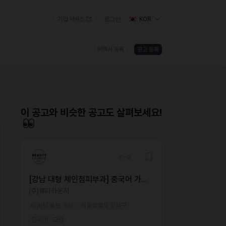
기업 서비스
로그인
KOR
이력서 등록
공고 등록
)
이 공고와 비슷한 공고도 살펴보세요!
D-9
[강남 대형 체인점피부과] 중국어 가능
해외 마케터 모집
(주)뷰티라운지
마케팅·홍보·조사
서울특별시 강남구
한국어 · 고급