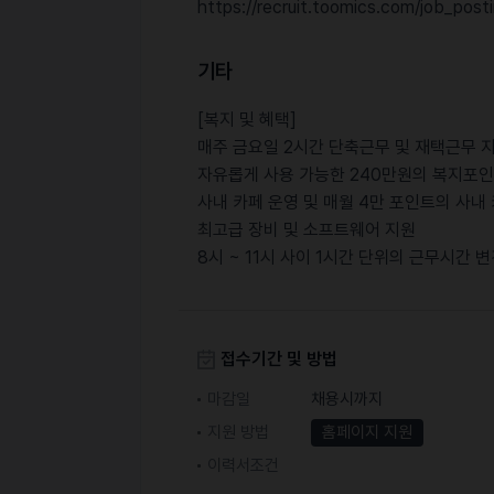
https://recruit.toomics.com/job_pos
기타
[복지 및 혜택]
매주 금요일 2시간 단축근무 및 재택근무 
자유롭게 사용 가능한 240만원의 복지포인
사내 카페 운영 및 매월 4만 포인트의 사내
최고급 장비 및 소프트웨어 지원
8시 ~ 11시 사이 1시간 단위의 근무시간 
접수기간 및 방법
마감일
채용시까지
지원 방법
홈페이지 지원
이력서조건