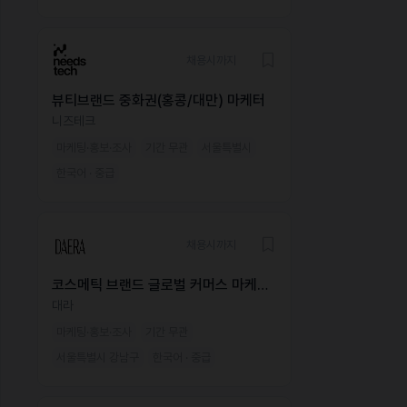
채용시까지
뷰티브랜드 중화권(홍콩/대만) 마케터
니즈테크
마케팅·홍보·조사
기간 무관
서울특별시
한국어 · 중급
채용시까지
코스메틱 브랜드 글로벌 커머스 마케팅
매니저
대라
마케팅·홍보·조사
기간 무관
서울특별시 강남구
한국어 · 중급