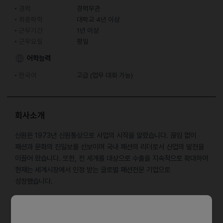
경력
경력무관
최종학력
대학교 4년 이상
근무기간
1년 이상
근무요일
평일
어학능력
한국어
고급 (업무 대화 가능)
회사소개
신원은 1973년 신원통상으로 사업의 시작을 알렸습니다. 끊임 없이
패션과 문화의 진일보를 선보이며 국내 패션의 리더로서 산업의 발전을
이끌어 왔습니다. 또한, 전 세계를 대상으로 수출을 지속적으로 확대하여
현재는 세계시장에서 인정 받는 글로벌 패션전문 기업으로
성장했습니다.
담당업무