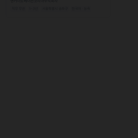
앤커이노베이션코리아주식회사
직무 무관
1~3년
서울특별시 송파구
한국어 · 능숙