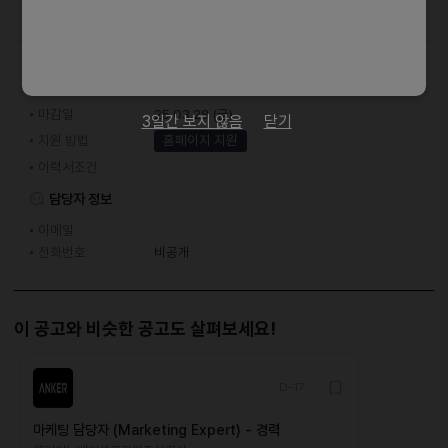
접수기간 및 방법
마감일
25.03.28 (금)
3일간 보지 않음
닫기
지원 방법
홈페이지 지원
이력서조건
담당자 정보
이메일
전화번호
비공개
이 공고와 비슷한 공고도 살펴보세요!
D-17
마케팅 담당자 (Marketing Expert) - 경력