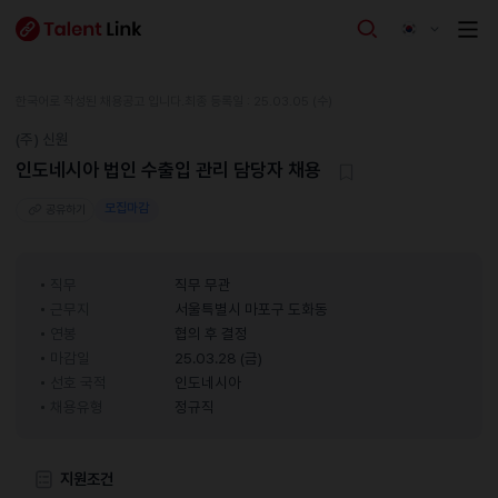
한국어로 작성된 채용공고 입니다.
최종 등록일 : 25.03.05 (수)
(주) 신원
인도네시아 법인 수출입 관리 담당자 채용
모집마감
공유하기
직무
직무 무관
근무지
서울특별시 마포구 도화동
연봉
협의 후 결정
마감일
25.03.28 (금)
선호 국적
인도네시아
채용유형
정규직
지원조건