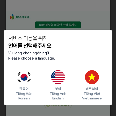
- 인도네시아 수출입 관리
자격요건
- 인도네시아어 가능자
- 해외여행에 결격사유가 없는 자
서비스 이용을 위해
- 인도네시아 법인 근로 가능자
언어를 선택해주세요.
우대사항
Vui lòng chọn ngôn ngữ.
Please choose a language.
- 무역학 (국제통상) 전공자
- 인도네시아어 전공자
- 영어 가능자
- 수출입 업무 경력자
한국어
영어
베트남어
채용절차
Tiếng Hàn
Tiếng Anh
Tiếng Việt
Korean
English
Vietnamese
서류접수 -> 서류전형 -> 1차 면접 -> 2차 면접 -> 입사
당사 채용 사이트를 통한 온라인 접수
https://recruit.sw.co.kr/user/main_progress.do