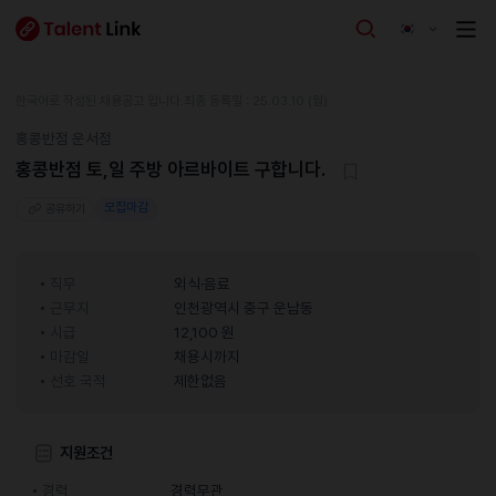
한국어로 작성된 채용공고 입니다.
최종 등록일 : 25.03.10 (월)
홍콩반점 운서점
홍콩반점 토,일 주방 아르바이트 구합니다.
모집마감
공유하기
직무
외식·음료
근무지
인천광역시 중구 운남동
시급
12,100 원
마감일
채용시까지
선호 국적
제한없음
지원조건
경력
경력무관