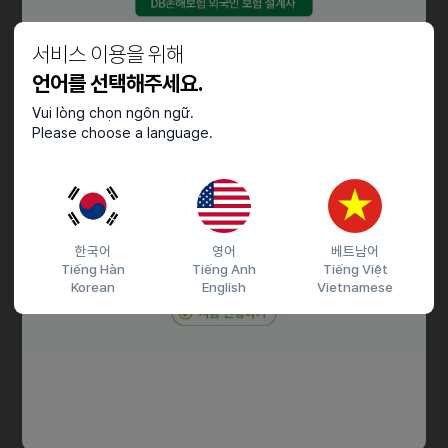
시급 수당포함 12,100원
(내규에 따라 조정가능)
서비스 이용을 위해
언어를 선택해주세요.
자격요건
Vui lòng chọn ngôn ngữ.
.
Please choose a language.
채용절차
010-4040-6253으로 문자 지원 부탁드립니다
이름/성별/나이/사시는지역/
한국어
영어
베트남어
문자로 부탁드립니다.
Tiếng Hàn
Tiếng Anh
Tiếng Việt
Korean
English
Vietnamese
접수기간 및 방법
마감일
채용시까지
지원 방법
문자지원
이력서조건