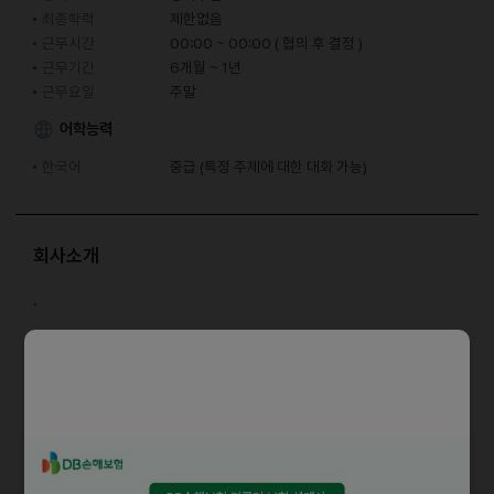
최종학력
제한없음
근무시간
00:00 ~ 00:00 ( 협의 후 결정 )
근무기간
6개월 ~ 1년
근무요일
주말
어학능력
한국어
중급 (특정 주제에 대한 대화 가능)
회사소개
.
담당업무
주방보조 1명
초보도 가능합니다.
1. 17시30분~21시30분