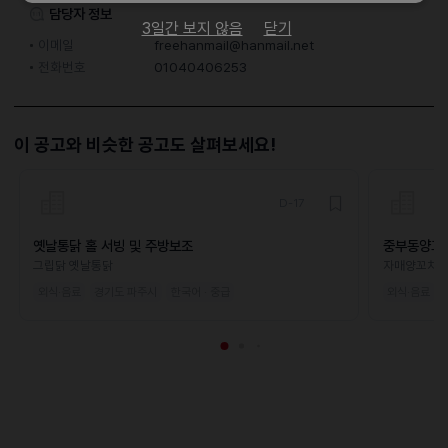
담당자 정보
3일간 보지 않음
닫기
이메일
freehanmail@hanmail.net
전화번호
01040406253
이 공고와 비슷한 공고도 살펴보세요!
D-17
옛날통닭 홀 서빙 및 주방보조
중부동양꼬
그립닭 옛날통닭
자매양꼬치
외식·음료
경기도 파주시
한국어 · 중급
외식·음료