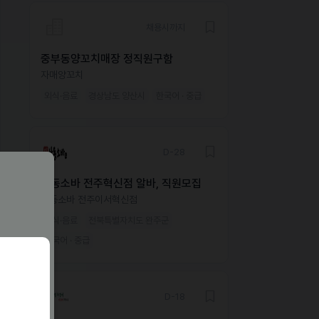
채용시까지
중부동양꼬치매장 정직원구함
자매양꼬치
외식·음료
경상남도 양산시
한국어 · 중급
D-28
삼동소바 전주혁신점 알바, 직원모집
삼동소바 전주이서혁신점
외식·음료
전북특별자치도 완주군
한국어 · 중급
D-18