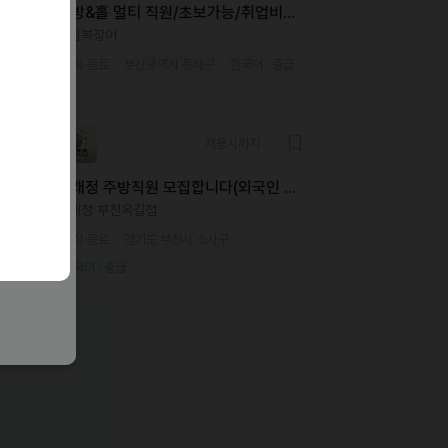
주방&홀 멀티 직원/초보가능/취업비자
필수
송림복장어
외식·음료
부산광역시 동래구
한국어 · 중급
채용시까지
동래정 주방직원 모집합니다(외국인 가
능)
동래정 부천옥길점
외식·음료
경기도 부천시 소사구
한국어 · 중급