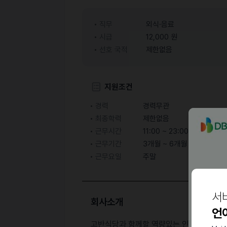
직무
외식·음료
시급
12,000 원
선호 국적
제한없음
지원조건
경력
경력무관
최종학력
제한없음
근무시간
11:00 ~ 23:00
근무기간
3개월 ~ 6개월
근무요일
주말
서
회사소개
언
고반식당과 함께할 역량있는 인재를 찾습니