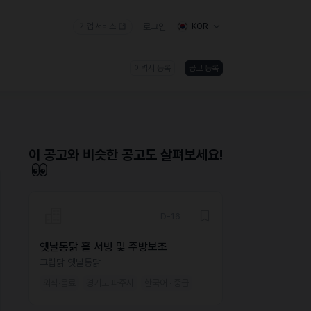
기업 서비스
로그인
KOR
이력서 등록
공고 등록
)
이 공고와 비슷한 공고도 살펴보세요!
D-16
옛날통닭 홀 서빙 및 주방보조
그립닭 옛날통닭
외식·음료
경기도 파주시
한국어 · 중급