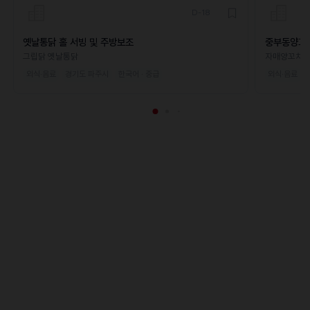
D-18
옛날통닭 홀 서빙 및 주방보조
중부동양꼬
그립닭 옛날통닭
자매양꼬치
외식·음료
경기도 파주시
한국어 · 중급
외식·음료