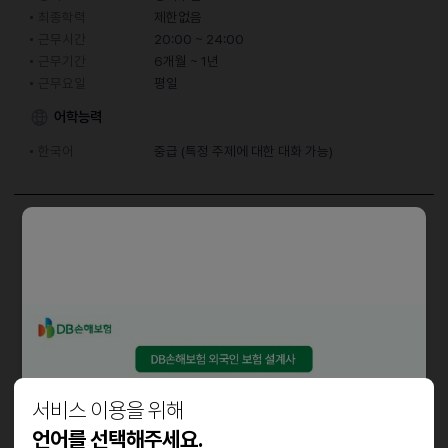
최종학력
제한없음
근무시간
20:00 ~ 24:00
근무기간
6개월 ~ 1년
근무요일
평일
어학능력
한국어
중급 (특정 주제에 대한 대화 가능)
담당업무
음식조리 (3가지) _ 레시피 / 메공
*전혀 어렵지 않아요, 저희 알바생 중, 칠순 먹은 아줌마도 일 잘합니다.
자격요건
- 손만 빠르면 되요 (손만빠르고 눈으로 주문서만 잘읽을 수 있는 사람)
서비스 이용을 위해
- 배달전문이라 손님응대도 필요 없고 플랫폼 주문접수건만 처리하고
조리,포장 주업무이기에 일이 그리 많진 않네요.
언어를 선택해주세요.