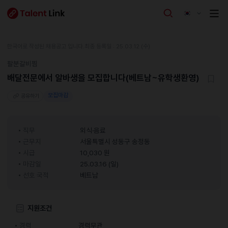
한국어로 작성된 채용공고 입니다.
최종 등록일 : 25.03.12 (수)
팔분갈비찜
배달전문에서 알바생을 모집합니다(베트남~유학생환영)
모집마감
공유하기
직무
외식·음료
근무지
서울특별시 성동구 송정동
시급
10,030 원
마감일
25.03.16 (일)
선호 국적
베트남
지원조건
경력
경력무관