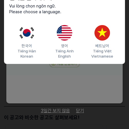
Vui lòng chọn ngôn ngữ.
우대사항
Please choose a language.
유학생, 대학생,베트남사람, 주방경력자 환영
한국어
영어
베트남어
접수기간 및 방법
Tiếng Hàn
Tiếng Anh
Tiếng Việt
마감일
25.03.16 (일)
Korean
English
Vietnamese
지원 방법
간편 입사 지원
이메일 지원
문자지원
이력서조건
담당자 정보
이메일
dhwldnjs9120@naver.com
전화번호
01085408048
3일간 보지 않음
닫기
이 공고와 비슷한 공고도 살펴보세요!