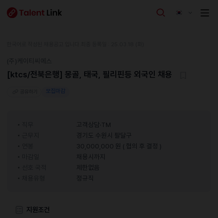
한국어로 작성된 채용공고 입니다.
최종 등록일 : 25.03.18 (화)
(주)케이티씨에스
[ktcs/전북은행] 몽골, 태국, 필리핀등 외국인 채용
모집마감
공유하기
직무
고객상담·TM
근무지
경기도 수원시 팔달구
연봉
30,000,000 원 ( 협의 후 결정 )
마감일
채용시까지
선호 국적
제한없음
채용유형
정규직
지원조건