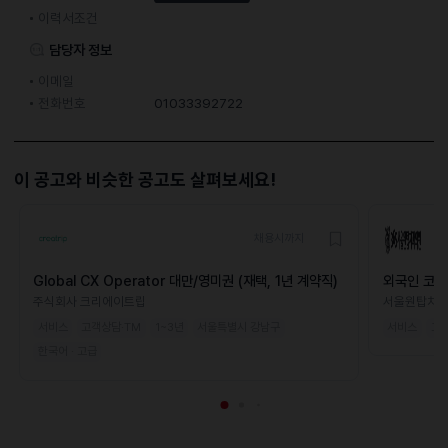
이력서조건
담당자 정보
이메일
전화번호
01033392722
이 공고와 비슷한 공고도 살펴보세요!
채용시까지
Global CX Operator 대만/영미권 (재택, 1년 계약직)
외국인 코디
주식회사 크리에이트립
서울원탑치
서비스
고객상담·TM
1~3년
서울특별시 강남구
서비스
고객
한국어 · 고급