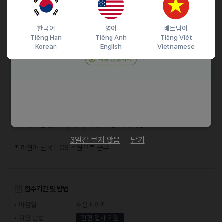
기타
한국어
영어
베트남어
* 주5일 (월~일), 주 40시간 스케쥴 근무
Tiếng Hàn
Tiếng Anh
Tiếng Việt
08:00 ~ 22:00 내 8시간 (근무시간 협의 가능)
Korean
English
Vietnamese
* 만근시 2,180,740원 + 성과급 0~20만원 (평균 7만원)
월 최대 2,380,740
* 수습 2개월 적용 (급여 100%, 성과급 7만원 고정 지급)
* 4대 보험 및 래저, 의료, 육아휴직등 복지 제공
3일간 보지 않음
닫기
* 파견아 닌 KT CS 직원으로 근무
접수기간 및 방법
마감일
채용시까지
지원 방법
간편 입사 지원