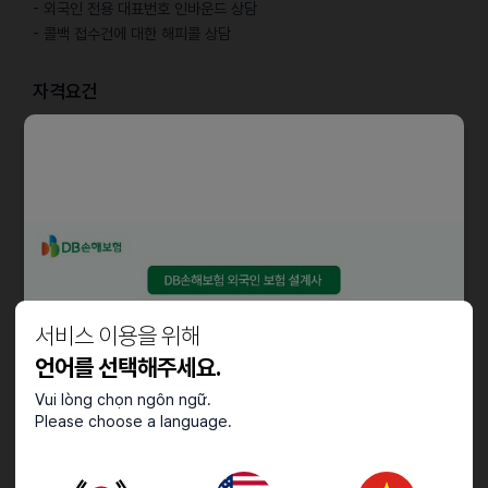
- 외국인 전용 대표번호 인바운드 상담
- 콜백 접수건에 대한 해피콜 상담
자격요건
- 채용 중인 국가 언어
몽골, 태국, 라오스, 필리핀
- D비자 불가
- F2, F4,F6 비자 및 귀화자
채용절차
- 홈페이지 통해 입사 지원
서비스 이용을 위해
https://msjyytdm.ninehire.site/job_posting/VrQfATos/appl
y
언어를 선택해주세요.
Vui lòng chọn ngôn ngữ.
- 입사일정은 합격 후 협의
Please choose a language.
- 수시채용 진행