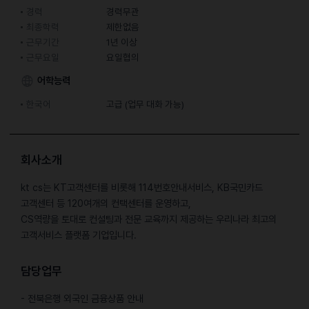
경력
경력무관
최종학력
제한없음
근무기간
1년 이상
근무요일
요일협의
어학능력
한국어
고급 (업무 대화 가능)
회사소개
kt cs는 KT고객센터를 비롯해 114번호안내서비스, KB국민카드
고객센터 등 120여개의 컨택센터를 운영하고,
CS역량을 토대로 컨설팅과 전문 교육까지 제공하는 우리나라 최고의
고객서비스 플랫폼 기업입니다.
담당업무
- 전북은행 외국인 금융상품 안내