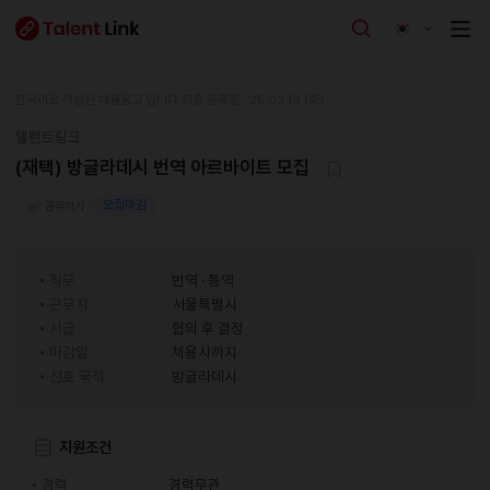
한국어로 작성된 채용공고 입니다.
최종 등록일 : 25.03.18 (화)
탤런트링크
(재택) 방글라데시 번역 아르바이트 모집
모집마감
공유하기
직무
번역 · 통역
근무지
서울특별시
시급
협의 후 결정
마감일
채용시까지
선호 국적
방글라데시
지원조건
경력
경력무관