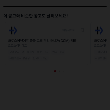
이 공고와 비슷한 공고도 살펴보세요!
채용시까지
크로스이엔에프 중국 고객 관리 매니저(CCM) 채용
크로스이엔에
용
크로스이엔에프
크로스이엔
고객상담·TM
마케팅 · 홍보 · 조사
번역 · 통역
고객상담·TM
서울특별시 강남구
한국어 · 초급
서울특별시 