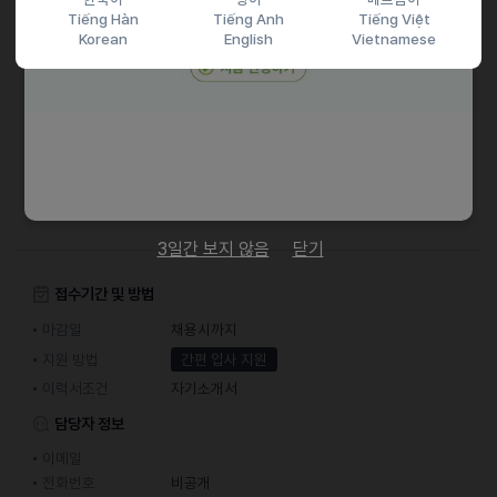
채용절차
Tiếng Hàn
Tiếng Anh
Tiếng Việt
Korean
English
Vietnamese
- 전화 인터뷰 후 채용
기타
- 번역이 필요한 경우에만 업무를 진행합니다.
- 투잡으로 시간 제한 없이 가능합니다.
3일간 보지 않음
닫기
접수기간 및 방법
마감일
채용시까지
지원 방법
간편 입사 지원
이력서조건
자기소개서
담당자 정보
이메일
전화번호
비공개