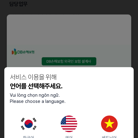
담당업무
- 한국어를 방글라데시어 (벵골어) 번역 업무
문서 한두장 정도 분량의 번역이며
문서 1장당 2만원 지급
자격요건
- 한국어 능숙한 방글라데시 원어민
서비스 이용을 위해
언어를 선택해주세요.
Vui lòng chọn ngôn ngữ.
우대사항
Please choose a language.
- 번역업무 유경험자
- 한국 유학생 출신
- 한국 거주 5년이상 자
한국어
영어
베트남어