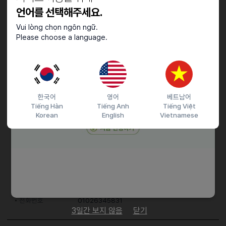
자격요건
언어를 선택해주세요.
- 서빙, 주방보조 (接客、簡?なキッチンのしこみ)
Vui lòng chọn ngôn ngữ.
Please choose a language.
우대사항
- 밝으신분(明るさ)
한국어
영어
베트남어
Tiếng Hàn
Tiếng Anh
Tiếng Việt
접수기간 및 방법
Korean
English
Vietnamese
마감일
25.04.19 (토)
지원 방법
문자지원
이력서조건
담당자 정보
이메일
전화번호
01026345831
3일간 보지 않음
닫기