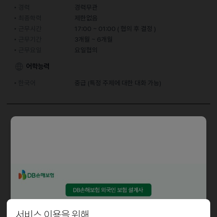
경력
경력무관
최종학력
제한없음
근무시간
17:00 ~ 01:00 ( 협의 후 결정 )
근무기간
3개월 ~ 6개월
근무요일
요일협의
어학능력
한국어
중급 (특정 주제에 대한 대화 가능)
담당업무
연남동에서 일본오뎅을 메인으로 작게 운영하는 일본식 선술집입니다.
서빙과 더불어 간단한 주방보조를 봐주실 분을 구합니다. 짧지만 좋은
인연이 되었으면 해요:)
おでんとか小料理やってる小さい居酒屋です、
僕が少し日本語話せますので日本から?た方とか留?
生さんも大丈夫です、これからよろしくお願いします:)
서비스 이용을 위해