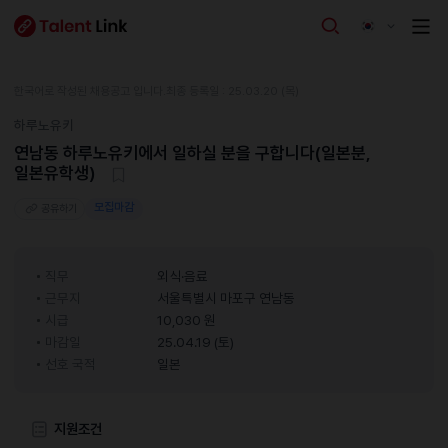
한국어로 작성된 채용공고 입니다.
최종 등록일 : 25.03.20 (목)
하루노유키
연남동 하루노유키에서 일하실 분을 구합니다(일본분,
일본유학생)
모집마감
공유하기
직무
외식·음료
근무지
서울특별시 마포구 연남동
시급
10,030 원
마감일
25.04.19 (토)
선호 국적
일본
지원조건