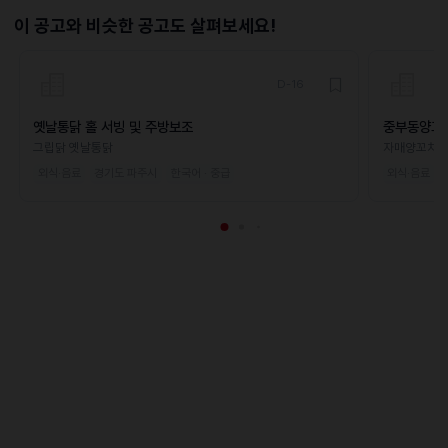
이 공고와 비슷한 공고도 살펴보세요!
D-16
옛날통닭 홀 서빙 및 주방보조
중부동양꼬
그립닭 옛날통닭
자매양꼬치
외식·음료
경기도 파주시
한국어 · 중급
외식·음료