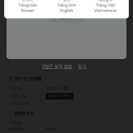
Tiếng Hàn
Tiếng Anh
Tiếng Việt
ㆍ중국어, 태국어 회화 가능자
Korean
English
Vietnamese
채용절차
ㆍ 서류전형 -> 실무면접 -> ceo 면접 -> 최종합격
ㆍ 당사 채용 홈페이지에서 온라인 지원
https://recruit.isu.co.kr/future_recruit/
3일간 보지 않음
닫기
접수기간 및 방법
마감일
25.04.14 (월)
지원 방법
홈페이지 지원
이력서조건
담당자 정보
이메일
전화번호
비공개