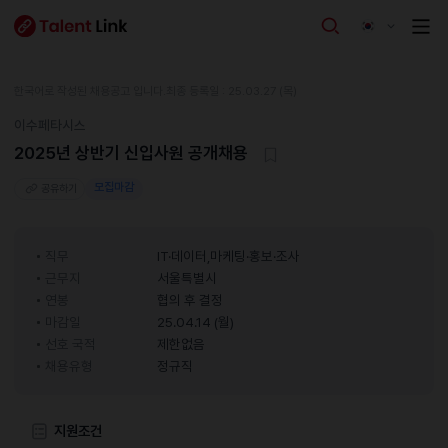
한국어로 작성된 채용공고 입니다.
최종 등록일 : 25.03.27 (목)
이수페타시스
2025년 상반기 신입사원 공개채용
모집마감
공유하기
직무
IT·데이터,마케팅·홍보·조사
근무지
서울특별시
연봉
협의 후 결정
마감일
25.04.14 (월)
선호 국적
제한없음
채용유형
정규직
지원조건