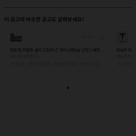
이 공고와 비슷한 공고도 살펴보세요!
D-34
반도체 자동화 설비 CS/PLC 제어 (베트남 근무 / 베트남
Staff Sof
인 가능)
Applicati
에스에스오트론(주)
테슬라(Tesla
IT·데이터
엔지니어링·설계
인천광역시 서구
한국어 · 중급
IT·데이터