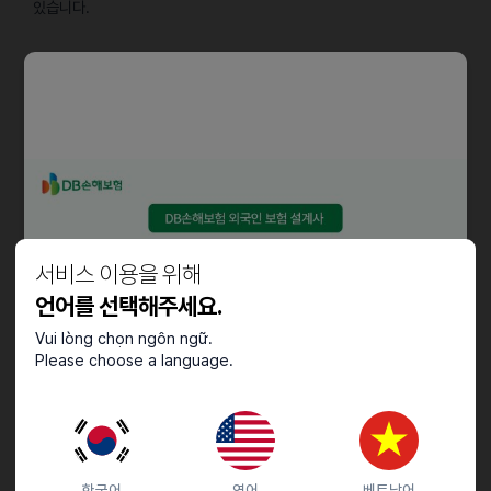
있습니다.
담당업무
[해외 영업]
ㆍ고객/거래선 매출 관리, M/S(Market Share) 확대
ㆍ신규 비즈니스 참여 및 Application 다변화 추진
ㆍ시장/경쟁사 동향 파악 및 전략 수립 등
서비스 이용을 위해
자격요건
언어를 선택해주세요.
ㆍ영어회화 우수자
Vui lòng chọn ngôn ngữ.
Please choose a language.
ㆍ해외인재(외국인) 지원 가능(단, TOPIK 4급 이상(필수)/영미권,
중국, 대만, 태국 국적자 우대)
우대사항
한국어
영어
베트남어