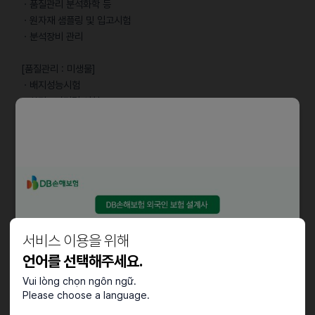
ㆍ품질관리 분석화학 등
ㆍ원자재 샘플링 및 입고시험
ㆍ분석장비 관리
[품질관리 : 미생물]
ㆍ배지성능시험
ㆍ환경모니터링 시험
ㆍ제주용수 시험 및 바이오 버든 시험
자격요건
ㆍ정규 4년제 국내 대학(석·박사 포함) 기졸업자 및 2025년 8월 졸업
예정이신 분
ㆍTOPIK 4급 이상 또는 사회통합프로그램(KIIP) 5단계 이상 이수하신
분
서비스 이용을 위해
ㆍE-7 비자 발급에 결격사유가 없으신 분
언어를 선택해주세요.
Vui lòng chọn ngôn ngữ.
우대사항
Please choose a language.
ㆍ우수한 영어 회화 능력을 보유하신 분