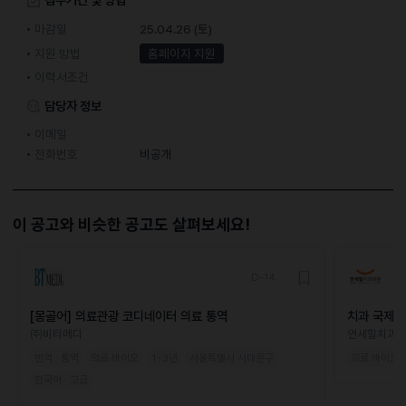
마감일
25.04.26 (토)
지원 방법
홈페이지 지원
이력서조건
담당자 정보
이메일
전화번호
비공개
이 공고와 비슷한 공고도 살펴보세요!
D-14
[몽골어] 의료관광 코디네이터 의료 통역
치과 국제진
㈜비티메디
연세힐치과
번역 · 통역
의료·바이오
1~3년
서울특별시 서대문구
의료·바이오
한국어 · 고급