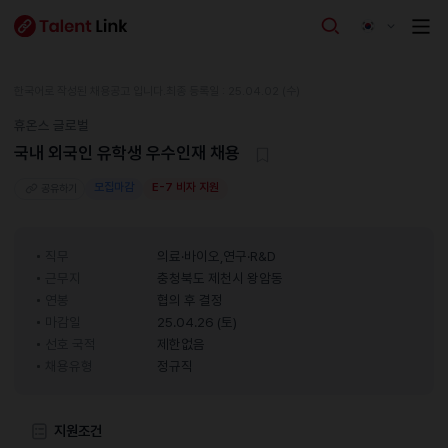
한국어로 작성된 채용공고 입니다.
최종 등록일 : 25.04.02 (수)
휴온스 글로벌
국내 외국인 유학생 우수인재 채용
모집마감
E-7 비자 지원
공유하기
직무
의료·바이오,연구·R&D
근무지
충청북도 제천시 왕암동
연봉
협의 후 결정
마감일
25.04.26 (토)
선호 국적
제한없음
채용유형
정규직
지원조건