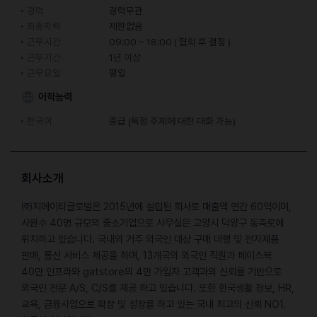
경력
경력무관
최종학력
제한없음
근무시간
09:00 ~ 18:00 ( 협의 후 결정 )
근무기간
1년 이상
근무요일
평일
어학능력
한국어
중급 (특정 주제에 대한 대화 가능)
회사소개
㈜지에이티글로벌은 2015년에 설립된 회사로 매출액 연간 60억이며,
사원수 40명 규모의 중소기업으로 사무실은 고양시 덕양구 동축로에
위치하고 있습니다. 국내외 거주 외국인 대상 구매 대행 및 전자제품
판매, 통신 서비스 제공을 하며, 13개국의 외국인 직원과 페이스북
40만 인프라와 gatstore의 4만 가입자 고객과의 신뢰를 기반으로
외국인 전문 A/S, C/S를 제공 하고 있습니다. 또한 한국생활 정보, HR,
교육, 금융사업으로 확장 및 성장을 하고 있는 국내 최고의 신뢰 NO1.