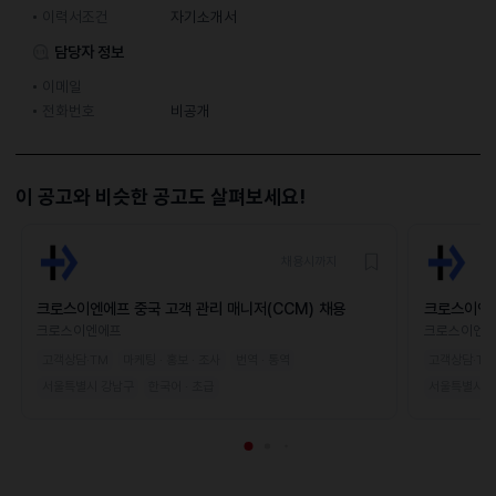
이력서조건
자기소개서
담당자 정보
이메일
전화번호
비공개
이 공고와 비슷한 공고도 살펴보세요!
채용시까지
크로스이엔에프 중국 고객 관리 매니저(CCM) 채용
크로스이엔에
용
크로스이엔에프
크로스이엔
고객상담·TM
마케팅 · 홍보 · 조사
번역 · 통역
고객상담·TM
서울특별시 강남구
한국어 · 초급
서울특별시 