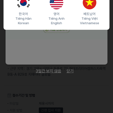
- 장기근무 가능자
한국어
영어
베트남어
채용절차
Tiếng Hàn
Tiếng Anh
Tiếng Việt
Korean
English
Vietnamese
입사지원 -> 서류전형 -> 면접 전형 -> 최종합격
기타
- 근무 형태 : 정규직, 인턴, 아르바이트 (성별 무관)
- 근무 일정 : 주 5일 (월~금) / 08-10시 내 자율 출근 (8시간, 휴게
시간 1시간)
- 근무 지역 : 경기 고양시 덕양구 동축로 70 현대프리미어캠퍼스지축역
3일간 보지 않음
닫기
B동-A 829호 지에이티 글로벌
접수기간 및 방법
마감일
채용시까지
지원 방법
간편 입사 지원