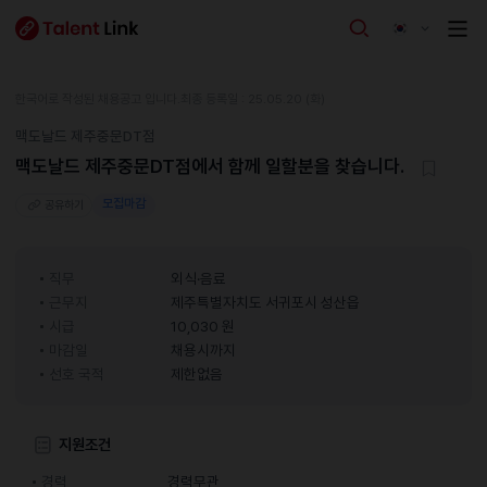
한국어로 작성된 채용공고 입니다.
최종 등록일 : 25.05.20 (화)
맥도날드 제주중문DT점
맥도날드 제주중문DT점에서 함께 일할분을 찾습니다.
모집마감
공유하기
직무
외식·음료
근무지
제주특별자치도 서귀포시 성산읍
시급
10,030 원
마감일
채용시까지
선호 국적
제한없음
지원조건
경력
경력무관