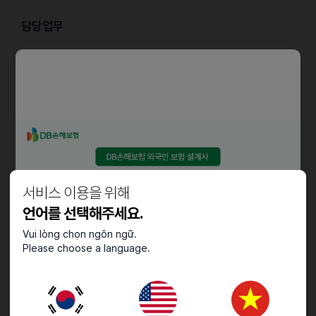
담당업무
- 제품 판매 및 고객응대
- 조리도구 세척
- 물품정리, 매장청소
- 그릴 내 햄버거 류 및 원자재 조리
자격요건
- 고객 중심의 서비스 마인드를 갖추신 분
- 동료 간 서로 돕고 솔선수범하는 자세를 갖추신 분
서비스 이용을 위해
- 맡은 업무를 책임감 있고 끈기 있게 수행할수 있는 분
언어를 선택해주세요.
Vui lòng chọn ngôn ngữ.
채용절차
Please choose a language.
- 홈페이지 지원 > 서류 심사 > 대면 및 실습 면접 > 합격
- 홈페이지 주소
https://mcdonalds.recruiter.co.kr/career/jobs/40990