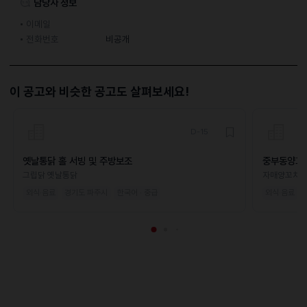
담당자 정보
이메일
전화번호
비공개
이 공고와 비슷한 공고도 살펴보세요!
D-15
옛날통닭 홀 서빙 및 주방보조
중부동양꼬
그립닭 옛날통닭
자매양꼬치
외식·음료
경기도 파주시
한국어 · 중급
외식·음료