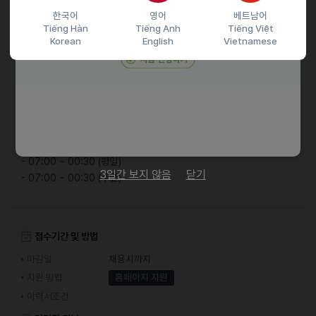
한국어
영어
베트남어
기타
Tiếng Hàn
Tiếng Anh
Tiếng Việt
Korean
English
Vietnamese
[근무 유형]
- 주 5회, 일 5시간 이상 근무
- 주 4회, 일 6시간 이상 근무
- 주 3회, 일 7시간 이하 근무
- 주 2회, 일 7시간 이이하 근무
[근무시간]
- 07:00 ~ 00:30 (평일)
3일간 보지 않음
닫기
- 07:00 ~ 00:30 (주말)
접수기간 및 방법
마감일
채용시까지
지원 방법
홈페이지 지원
이력서조건