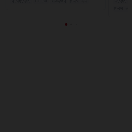
사무·총무·법무
기간 무관
서울특별시
한국어 · 중급
사무·총무·법
한국어 · 중급