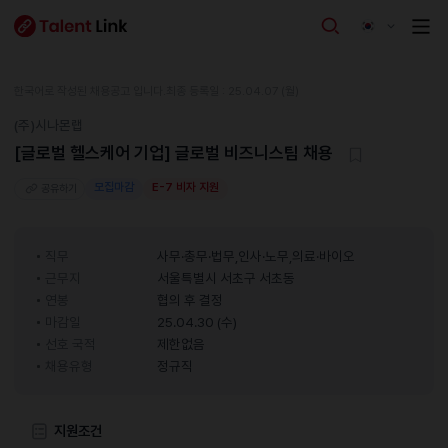
한국어로 작성된 채용공고 입니다.
최종 등록일 : 25.04.07 (월)
(주)시나몬랩
[글로벌 헬스케어 기업] 글로벌 비즈니스팀 채용
모집마감
E-7 비자 지원
공유하기
직무
사무·총무·법무,인사·노무,의료·바이오
근무지
서울특별시 서초구 서초동
연봉
협의 후 결정
마감일
25.04.30 (수)
선호 국적
제한없음
채용유형
정규직
지원조건