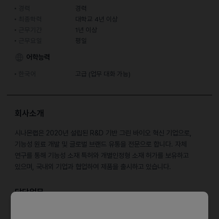
경력
경력
최종학력
대학교 4년 이상
근무기간
1년 이상
근무요일
평일
어학능력
한국어
고급 (업무 대화 가능)
회사소개
​시나몬랩은 2020년 설립된 R&D 기반 그린 바이오 혁신 기업으로,
기능성 원료 개발 및 글로벌 브랜드 유통을 전문으로 합니다. 자체
연구를 통해 기능성 소재 특허와 개별인정형 소재 허가를 보유하고
있으며, 국내외 기업과 협업하여 제품을 출시하고 있습니다.
담당업무
- 팀장 일정의 체계적 관리