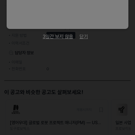
접수기간 및 방법
마감일
25.04.30 (수)
지원 방법
간편 입사 지원
3일간 보지 않음
닫기
이력서조건
담당자 정보
이메일
전화번호
0
이 공고와 비슷한 공고도 살펴보세요!
채용시까지
[영어우대] 글로벌 로봇 프로젝트 매니저(PM) — US
일본 사업 
Market
도구로보틱스
프로보티브