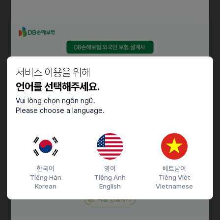
- 업무 우선 순위의 파악 및 조율
- 타 부서와의 원활한 협업 촉진
- 업무 진행 상황의 지속적 모니터링
- 글로벌 파트너와의 효과적 소통 및 조율
자격요건
서비스 이용을 위해
- 다양한 업무의 체계적 정리 및 우선순위 설정 능력
언어를 선택해주세요.
- 명확하고 효과적인 의사소통 능력 (영어 및 한국어 필수)
Vui lòng chọn ngôn ngữ.
- 다양한 상황에 대한 유연한 대처 능력
Please choose a language.
- 업무의 꼼꼼하고 정확한 처리 역량
- 학사 학위 이상 소지자 (외국인 취업 비자 지원)
우대사항
한국어
영어
베트남어
- 해외 파트너 협업 또는 관련 업무 경험 보유자
Tiếng Hàn
Tiếng Anh
Tiếng Việt
- MS Office 및 일정 관리 소프트웨어 능숙자
Korean
English
Vietnamese
- 영어 외 추가 외국어 구사 능력자 (유럽 언어, 중국어 또는 동남아시아
언어)