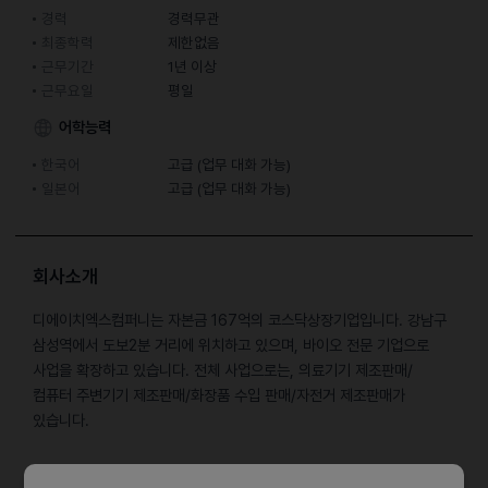
경력
경력무관
최종학력
제한없음
근무기간
1년 이상
근무요일
평일
어학능력
한국어
고급 (업무 대화 가능)
일본어
고급 (업무 대화 가능)
회사소개
디에이치엑스컴퍼니는 자본금 167억의 코스닥상장기업입니다. 강남구
삼성역에서 도보2분 거리에 위치하고 있으며, 바이오 전문 기업으로
사업을 확장하고 있습니다. 전체 사업으로는, 의료기기 제조판매/
컴퓨터 주변기기 제조판매/화장품 수입 판매/자전거 제조판매가
있습니다.
담당업무