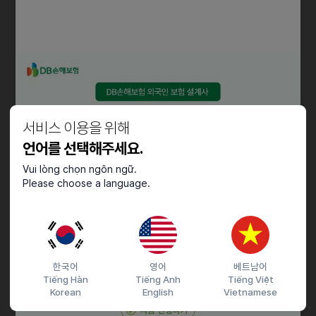
- 해외 시장 조사 및 분석
- 파트너(거래처) 관리/개척/확장
- 해외 마케팅 기획, 전시회 참가
- 수출입, 식약처, 세관, 계약관련 업무 관리
- 국내/외 수출입 아이템 발굴, 제조 아웃소싱 관리
- 해외 Buyer, Client 발굴
- 해외영업 Sales, 상품기획, 상품 마케팅
서비스 이용을 위해
언어를 선택해주세요.
자격요건
Vui lòng chọn ngôn ngữ.
Please choose a language.
- 일본어 가능자
- 경력 무관(신입 지원 가능)
- 영어, 일어, 중국어권 외국인 지원 가능
우대사항
한국어
영어
베트남어
Tiếng Hàn
Tiếng Anh
Tiếng Việt
- 영어, 중국어 가능자 우대
Korean
English
Vietnamese