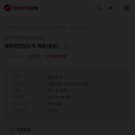
한국어로 작성된 채용공고 입니다.
최종 등록일 : 25.04.07 (월)
디에이치엑스컴퍼니(주)
해외영업담당자 채용(일본)
모집마감
E-7 비자 지원
공유하기
직무
영업·판매
근무지
서울특별시 강남구 삼성동
연봉
협의 후 결정
마감일
25.04.24 (목)
선호 국적
제한없음
채용유형
정규직
지원조건