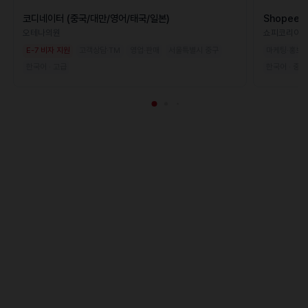
코디네이터 (중국/대만/영어/태국/일본)
Shopee Ja
오테나의원
쇼피코리아
E-7 비자 지원
고객상담·TM
영업·판매
서울특별시 중구
마케팅·홍보·
한국어 · 고급
한국어 · 중급