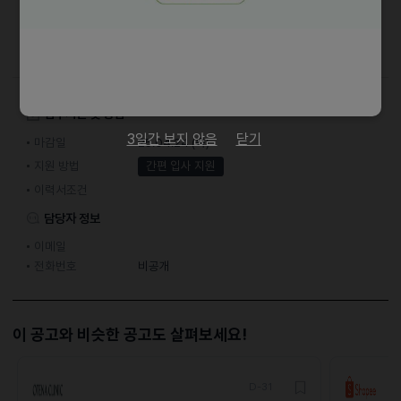
채용절차
서류전형 -> 1차면접 -> 최종합격
접수기간 및 방법
3일간 보지 않음
닫기
마감일
25.04.24 (목)
지원 방법
간편 입사 지원
이력서조건
담당자 정보
이메일
전화번호
비공개
이 공고와 비슷한 공고도 살펴보세요!
D-31