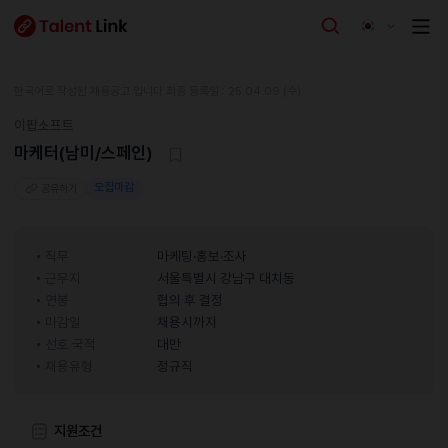
한국어로 작성된 채용공고 입니다.
최종 등록일 : 25.04.09 (수)
이팝소프트
마케터(남미/스페인)
모집마감
공유하기
직무
마케팅·홍보·조사
근무지
서울특별시 강남구 대치동
연봉
협의 후 결정
마감일
채용시까지
선호 국적
대만
채용유형
정규직
지원조건