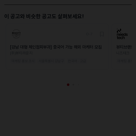
이 공고와 비슷한 공고도 살펴보세요!
D-7
[강남 대형 체인점피부과] 중국어 가능 해외 마케터 모집
뷰티브랜드 
(주)뷰티라운지
니즈테크
마케팅·홍보·조사
서울특별시 강남구
한국어 · 고급
마케팅·홍보·