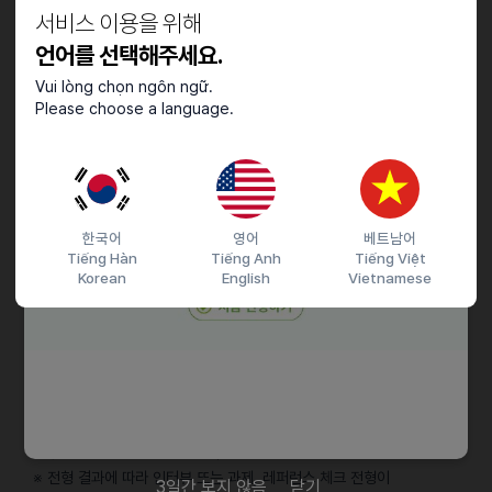
서비스 이용을 위해
분
• 남미 시장의 광고와 콘텐츠에 많이 노출되어있고, 트렌드를 읽으실 수
언어를 선택해주세요.
있는 분
Vui lòng chọn ngôn ngữ.
• 자기주도적으로 일하시고, 커뮤니케이션이 원활한 분
Please choose a language.
• 마케팅 관련 업무 경험 2년 이상인 분
• 외국인의 경우 F 비자를 소지한 분 (이력서에 비자 기간을
적어주세요!)
우대사항
한국어
영어
베트남어
Tiếng Hàn
Tiếng Anh
Tiếng Việt
• 남미/스페인 시장을 대상으로 한 마케팅 경험이 3년 이상인 분
Korean
English
Vietnamese
• 깊게 고민하고, 기획에 강점이 있는 분
• 마케팅 전략을 제시하고 직접 실행하실 수 있는 분
채용절차
• 서류 전형 ＞ 대면 인터뷰 1차(실무진) ＞ 대면 인터뷰 2차(경영진) ＞
처우&입사일 협의 ＞ 최종 합격
※ 전형 결과에 따라 인터뷰 또는 과제, 레퍼런스 체크 전형이
3일간 보지 않음
닫기