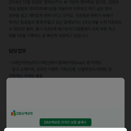
2019년 12월 런칭한 '말해보카'는 AI 기반의 영어학습 앱으로, 검증된
학습 방법에 게이미피케이션을 적용하여 지루하고 하기 싫은 영어
공부를 쉽고 재미있게 변화시키고 있어요. 자유로운 분위기 속에서
뛰어난 동료들과 함께 만들고 있는 말해보카는 24년 6월 누적 다운로드
수 600만 돌파, 출시 3년만에 앱스토어/구글플레이 교육 부문 최고
매출 1위를 기록하는 등 빠르게 성장하고 있습니다.
담당업무
•스페인어권(남미/스페인)에서 말해보카(Epop) 앱 마케팅
• 광고 소재기획, 온라인 이벤트 기획/진행, 인플루언서 마케팅 등
전반적인 마케팅 활동
• 대만 시장 조사 / 트렌드 파악 / 앱 서비스의 현지화
자격요건
• 남미/스페인/미국 국적자 또는 남미/스페인 시장에 대해 이해가 깊은
분 (한국인 지원 가능)
• 비즈니스 수준 이상으로 스페인어를 사용하실 수 있는 분
• 외국 국적자의 경우 일상 회화 수준 이상의 한국어를 사용하실 수 있는