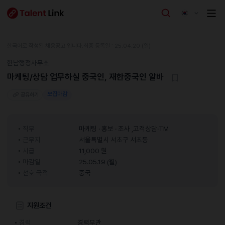
한국어로 작성된 채용공고 입니다.
최종 등록일 : 25.04.20 (일)
한남행정사무소
마케팅/상담 업무하실 중국인, 재한중국인 알바
모집마감
공유하기
직무
마케팅 · 홍보 · 조사 ,고객상담·TM
근무지
서울특별시 서초구 서초동
시급
11,000 원
마감일
25.05.19 (월)
선호 국적
중국
지원조건
경력
경력무관