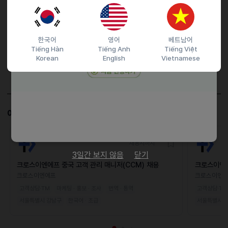
마감일
25.05.19 (월)
지원 방법
간편 입사 지원
이메일 지원
이력서조건
한국어
영어
베트남어
담당자 정보
Tiếng Hàn
Tiếng Anh
Tiếng Việt
Korean
English
Vietnamese
이메일
전화번호
050723743149
이 공고와 비슷한 공고도 살펴보세요!
채용시까지
3일간 보지 않음
닫기
크로스이엔에프 중국 고객 관리 매니저(CCM) 채용
크로스이엔에
용
크로스이엔에프
크로스이엔
고객상담·TM
마케팅 · 홍보 · 조사
번역 · 통역
고객상담·TM
서울특별시 강남구
한국어 · 초급
서울특별시 