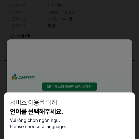
최종학력
제한없음
근무시간
13:00 ~ 18:00
근무기간
3개월 ~ 6개월
근무요일
평일
어학능력
한국어
중급 (특정 주제에 대한 대화 가능)
담당업무
• 중국 시장을 대상으로 한 마케팅 전략 수립 및 실행
- 콘텐츠 기획 및 관리
- SNS 채널 관리 & 고객 모집 (샤오홍슈, 웨이보, 위챗, 더우인 등)
서비스 이용을 위해
• 통/번역, 중국인 고객 채팅 및 전화 응대
언어를 선택해주세요.
Vui lòng chọn ngôn ngữ.
Please choose a language.
접수기간 및 방법