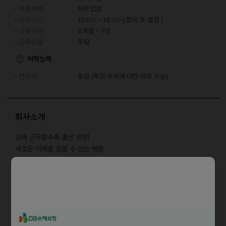
최종학력
제한없음
근무시간
10:00 ~ 16:00 ( 협의 후 결정 )
근무기간
6개월 ~ 1년
근무요일
주말
어학능력
한국어
중급 (특정 주제에 대한 대화 가능)
회사소개
오래 근무할수록 좋은 병원!
새로운 미래를 꿈꿀 수 있는 병원
YOU&I의 미래와 동행할 파트너를 채용합니다.
담당업무
- 고객 응대, 접수, 일본어통역등
- 일본 고객 응대업무 보조