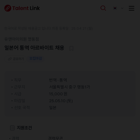
한국어로 작성된 채용공고 입니다.
최종 등록일 : 25.04.21 (월)
유앤아이의원 명동점
일본어 통역 아르바이트 채용
모집마감
공유하기
직무
번역 · 통역
근무지
서울특별시 중구 명동1가
시급
15,000 원
마감일
25.05.10 (토)
선호 국적
일본
지원조건
경력
경력무관