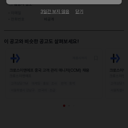
담당자 정보
3일간 보지 않음
닫기
이메일
전화번호
비공개
이 공고와 비슷한 공고도 살펴보세요!
채용시까지
크로스이엔에프 중국 고객 관리 매니저(CCM) 채용
크로스이엔에
용
크로스이엔에프
크로스이엔
고객상담·TM
마케팅 · 홍보 · 조사
번역 · 통역
고객상담·TM
서울특별시 강남구
한국어 · 초급
서울특별시 