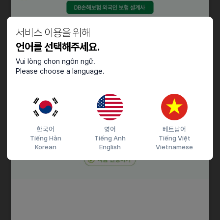
자격요건
서비스 이용을 위해
- 신입/경력 무관
언어를 선택해주세요.
- 서비스관련분야 근무 경험및 주말근무 가능 우대
- 워킹홀리데이 비자 가능
Vui lòng chọn ngôn ngữ.
Please choose a language.
- 외국인의 경우, 비자 기재 필수
우대사항
- 아르바이트(정규직 전환 가능) / 토,일 주말근무 가능자 우대
- 시급 15,000원 (시갣 별도 제공)
한국어
영어
베트남어
Tiếng Hàn
Tiếng Anh
Tiếng Việt
Korean
English
Vietnamese
접수기간 및 방법
마감일
25.05.10 (토)
지원 방법
간편 입사 지원
이력서조건