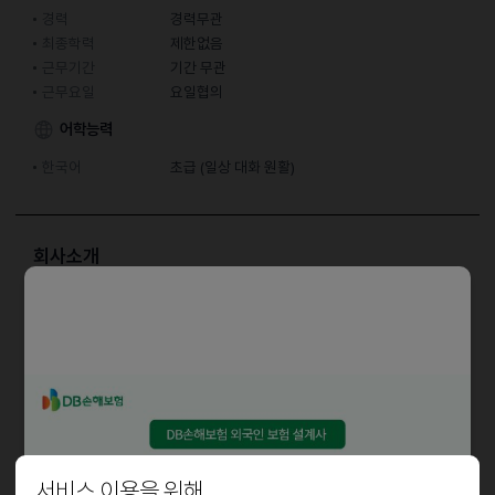
경력
경력무관
최종학력
제한없음
근무기간
기간 무관
근무요일
요일협의
어학능력
한국어
초급 (일상 대화 원활)
회사소개
낚시점입니다
담당업무
남자-트럭 운전 가능한 분, 매장 관리
여자-성실한 분, 기본 반찬 요리 가능한 분 우대
자격요건
서비스 이용을 위해