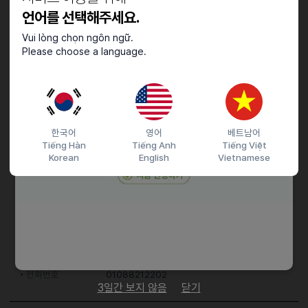
언어를 선택해주세요.
남자-트럭 운전 가능한 분
Vui lòng chọn ngôn ngữ.
Please choose a language.
우대사항
운전면허증
한국어
영어
베트남어
접수기간 및 방법
Tiếng Hàn
Tiếng Anh
Tiếng Việt
Korean
English
Vietnamese
마감일
채용시까지
지원 방법
간편 입사 지원
이메일 지원
문자지원
이력서조건
담당자 정보
이메일
lym1014@gmail.com
전화번호
0416740500
전화번호
01088212202
3일간 보지 않음
닫기