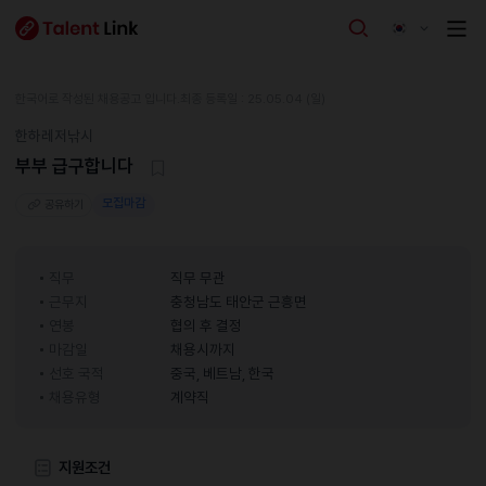
한국어로 작성된 채용공고 입니다.
최종 등록일 : 25.05.04 (일)
한하레저낚시
부부 급구합니다
모집마감
공유하기
직무
직무 무관
근무지
충청남도 태안군 근흥면
연봉
협의 후 결정
마감일
채용시까지
선호 국적
중국, 베트남, 한국
채용유형
계약직
지원조건