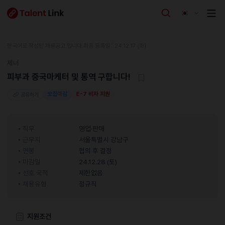
한국어로 작성된 채용공고 입니다.
최종 등록일 : 24.12.17 (화)
제너
피부과 중국마케터 및 통역 구합니다!
모집마감
E-7 비자 지원
공유하기
직무
영업·판매
근무지
서울특별시 강남구
연봉
협의 후 결정
마감일
24.12.28 (토)
선호 국적
제한없음
채용유형
정규직
지원조건