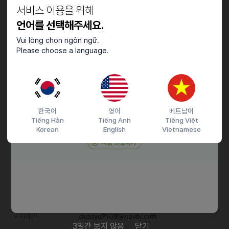
서비스 이용을 위해
- 중국어(북경어)원어민 수준
언어를 선택해주세요.
Vui lòng chọn ngôn ngữ.
기타
Please choose a language.
주5일 10~19시 근무
아르바이트는 시간 상의해서 결정 가능
E-7 발급지원, F-2 거주, F-4 재외동포, F-6 결혼이민, F-5 영주, D-
10 구직, D-2 유학, E-7 특정활동
한국어
영어
베트남어
Tiếng Hàn
Tiếng Anh
Tiếng Việt
Korean
English
Vietnamese
접수기간 및 방법
마감일
24.12.28 (토)
지원 방법
이메일 지원
이력서조건
담당자 정보
이메일
ckddyd7109@naver.com
3일간 보지 않음
닫기