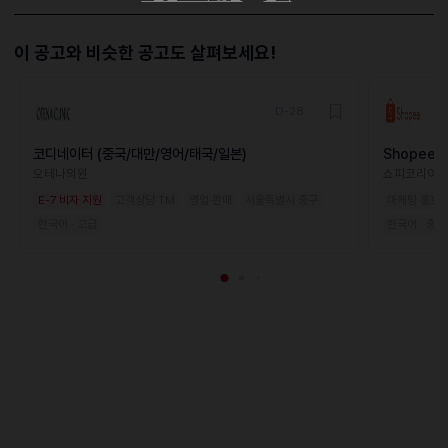
이 공고와 비슷한 공고도 살펴보세요!
D-28
코디네이터 (중국/대만/영어/태국/일본)
Shopee Ja
오테나의원
쇼피코리아
E-7 비자 지원
고객상담·TM
영업·판매
서울특별시 중구
마케팅·홍보·
한국어 · 고급
한국어 · 중급