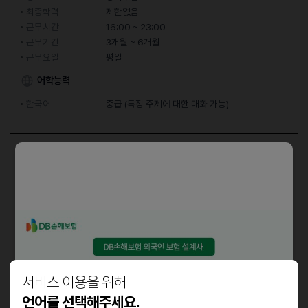
최종학력
제한없음
근무시간
16:00 ~ 23:00
근무기간
3개월 ~ 6개월
근무요일
평일
어학능력
한국어
중급 (특정 주제에 대한 대화 가능)
회사소개
◇ 근무조건
- 근무기간: 3개월~6개월(협의가능)
- 근무요일: 주6일
- 근무시간: 16:30~23:30
◇ 지원조건
서비스 이용을 위해
- 성별: 성별무관
- 연령: 연령무관
언어를 선택해주세요.