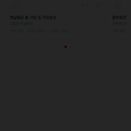
D-16
옛날통닭 홀 서빙 및 주방보조
중부동양꼬
그립닭 옛날통닭
자매양꼬치
외식·음료
경기도 파주시
한국어 · 중급
외식·음료