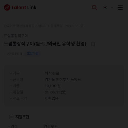
한국어로 작성된 채용공고 입니다.
최종 등록일 : 25.05.16 (금)
드럼통장작구이
드럼통장작구이(월-토/외국인 유학생 환영)
모집마감
공유하기
직무
외식·음료
근무지
경기도 의정부시 녹양동
시급
10,100 원
마감일
25.05.31 (토)
선호 국적
제한없음
지원조건
경력
경력무관