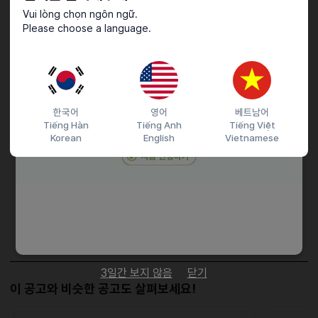
- 학력: 학력무관
Vui lòng chọn ngôn ngữ.
Please choose a language.
◇ 접수방법
- 접수방법: 전화연락
한국어
영어
베트남어
접수기간 및 방법
Tiếng Hàn
Tiếng Anh
Tiếng Việt
마감일
25.05.31 (토)
Korean
English
Vietnamese
지원 방법
문자지원
이력서조건
담당자 정보
이메일
전화번호
01020890368
3일간 보지 않음
닫기
이 공고와 비슷한 공고도 살펴보세요!