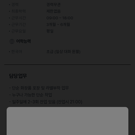
경력
경력무관
최종학력
제한없음
근무시간
09:00 ~ 18:00
근무기간
3개월 ~ 6개월
근무요일
평일
어학능력
한국어
초급 (일상 대화 원활)
담당업무
- 단순 화장품 포장 및 라벨부착 업무
- 누구나 가능한 단순 작업
- 일주일에 2~3회 잔업 있음 (잔업시 21:00)
자격요건
- 월~ 금 근무