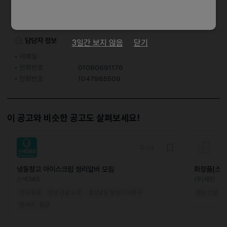
지원 방법
문자지원
이력서조건
담당자 정보
3일간 보지 않음
닫기
이메일
전화번호
01080691176
전화번호
1047985509
이 공고와 비슷한 공고도 살펴보세요!
D-22
냉동창고 아이스크림 정리알바 모집
화장품(스킨
모집(초보가
스낵365
(주)제인
외식·음료
생산·건설·노무
경상남도 창원시 의창구
생산·건설·노
한국어 · 중급