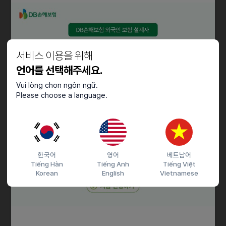
- 주급 가능
우대사항
- 여성, 경력자 우대
서비스 이용을 위해
언어를 선택해주세요.
채용절차
Vui lòng chọn ngôn ngữ.
Please choose a language.
■전화상담시 모집관련 내용은 상세히 설명 드립니다.■
전화 문의시 온수역 화장품회사채용정보 보고 전화 드렸습니다.
라고 하시면 빠른 문의 가능합니다.
문자 지원시 성함/나이/성별/거주지/지원회사
간단하게 작성후 문자보내주시면
한국어
영어
베트남어
Tiếng Hàn
Tiếng Anh
Tiếng Việt
빠른 상담전화 드리겠습니다.
Korean
English
Vietnamese
접수기간 및 방법
마감일
25.06.30 (월)