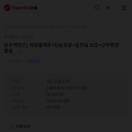
한국어로 작성된 채용공고 입니다.
최종 등록일 : 25.05.17 (토)
주식회사 나인실업
온수역인근) 화장품제조+단순포장+충진실 보조+근무환경
좋음
모집마감
공유하기
직무
생산·건설·노무
근무지
서울특별시 구로구 온수동
시급
10,030 원
마감일
25.06.30 (월)
선호 국적
제한없음
지원조건