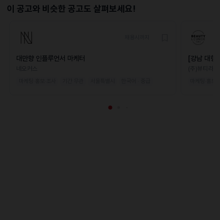
이 공고와 비슷한 공고도 살펴보세요!
채용시까지
대만향 인플루언서 마케터
[강남 대형
네오커스
(주)뷰티라운
마케팅·홍보·조사
기간 무관
서울특별시
한국어 · 중급
마케팅·홍보·