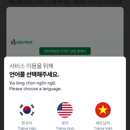
태남생활건강은 고객의 니즈를 뛰어넘는 제품력과 서비스로 고객 감동에
앞장서겠습니다.
담당업무
ㆍ일본 인플루언서 시딩
ㆍ인플루언서 리스팅 및 컨택, 관리
ㆍ가이드라인 및 스케줄링 작성, 관리
ㆍ마케팅 결과 분석 및 보고서 작성
서비스 이용을 위해
자격요건
언어를 선택해주세요.
ㆍ원어민 수준 일본어 회화 구사하시는 분
Vui lòng chọn ngôn ngữ.
Please choose a language.
ㆍ일본 인플루언서 시딩 경력 1년 이상이신 분
ㆍ포트폴리오 제출 필수
우대사항
ㆍK뷰티 이해도가 높으신 분
한국어
영어
베트남어
Tiếng Hàn
Tiếng Anh
Tiếng Việt
ㆍMS Office 활용 능력이 우수하신 분