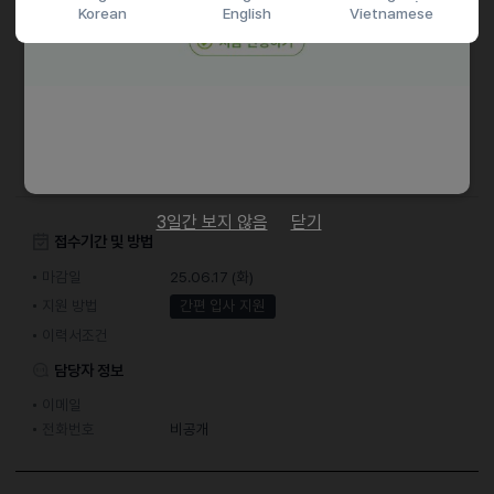
Korean
English
Vietnamese
ㆍ일본 거주 경력이 있으신 분
기타
* 이력서에 경력 및 포트폴리오 필수 기재
3일간 보지 않음
닫기
접수기간 및 방법
마감일
25.06.17 (화)
지원 방법
간편 입사 지원
이력서조건
담당자 정보
이메일
전화번호
비공개