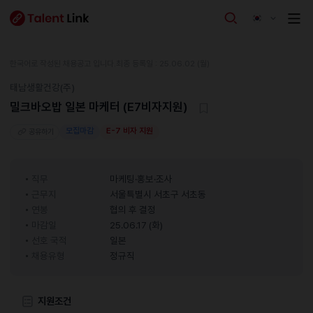
한국어로 작성된 채용공고 입니다.
최종 등록일 : 25.06.02 (월)
태남생활건강(주)
밀크바오밥 일본 마케터 (E7비자지원)
모집마감
E-7 비자 지원
공유하기
직무
마케팅·홍보·조사
근무지
서울특별시 서초구 서초동
연봉
협의 후 결정
마감일
25.06.17 (화)
선호 국적
일본
채용유형
정규직
지원조건