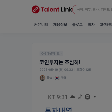
커뮤니티
채용정보
블로그
비자
고객센
국적 라운지 · 한국
코인투자는 조심히!
2025-05-19 (월) 09:33
|
조회수 125
극승
한국