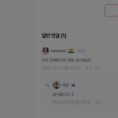
일반 댓글 (
1
)
smrutea
D-2
아직 안해봤지만 정보 감사해요!!
2025-05-19 (월) 09:50
0
1
답글쓰기
극승
감사합니다. !!
2025-05-19 (월) 09:51
1