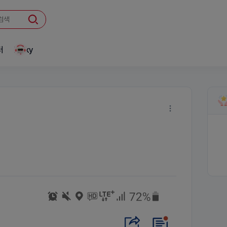
터
Linky