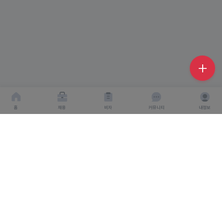
홈
채용
비자
커뮤니티
내정보
회사소개
서비스이용약관
개인이용처리방침
회사명 : 주식회사 탤런트링크
사업자 등록번호 : 666-87-03360
대표이사 : 탁경만
주소 : 서울특별시 종로구 종로 6, 서울창조경제혁신센터
S.village 5층
직업정보 제공 사업 신고 번호 : J1500020240012
개인정보보호책임자 : 탁경만
통신판매업 신고번호 : 2024-
인천연수구-4248호