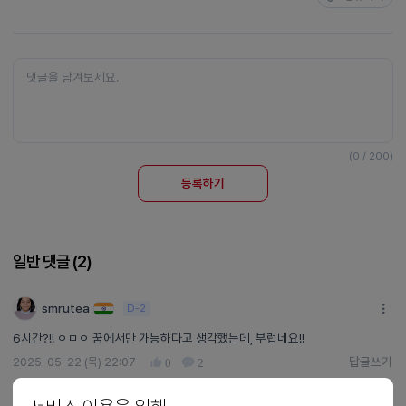
(0 / 200)
등록하기
일반 댓글 (
2
)
smrutea
D-2
6시간?!! ㅇㅁㅇ 꿈에서만 가능하다고 생각했는데, 부럽네요!!
답글쓰기
2025-05-22 (목) 22:07
0
2
답글쓰기