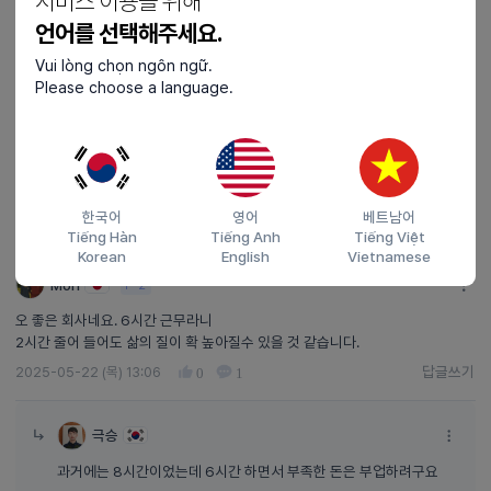
서비스 이용을 위해
smrutea
D-2
언어를 선택해주세요.
나중에 월급이 올랐으면 좋겠어요~
Vui lòng chọn ngôn ngữ.
2025-05-28 (수) 11:15
0
Please choose a language.
극승
급여가 아쉬운거빼면 괜찮은거 같네요!
2025-05-23 (금) 09:16
1
한국어
영어
베트남어
Tiếng Hàn
Tiếng Anh
Tiếng Việt
Korean
English
Vietnamese
Mori
F-2
오 좋은 회사네요. 6시간 근무라니
2시간 줄어 들어도 삶의 질이 확 높아질수 있을 것 같습니다.
답글쓰기
2025-05-22 (목) 13:06
0
1
답글쓰기
극승
과거에는 8시간이었는데 6시간 하면서 부족한 돈은 부업하려구요