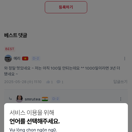
등록하기
베스트 댓글
BEST
에리
D-2
와 정말 멋있네요 ~ 저는 아직 100일 안되는데요 ^^ 1000일이라면 3년 더
됐네요 ~
답글쓰기
2025-05-28 (수) 11:10
1
1
답글쓰기
smrutea
D-2
ㅋㅋ 감사하고 앞으로도 모두 화이팅 합시다~~ :>>
서비스 이용을 위해
2025-06-04 (수) 18:46
1
언어를 선택해주세요.
Vui lòng chọn ngôn ngữ.