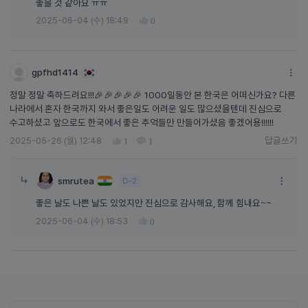
좋을 것 같아요 ㅠㅠ
2025-06-04 (수) 18:49
0
gpfhd1414
정말 정말 축하드려요!!!🎉🎉🎉🎉🎉 1000일동안 본 한국은 어떠신가요? 다른
나라에서 혼자 한국까지 와서 좋은일도 어려운 일도 많으셨을텐데 진심으로
수고하셨고 앞으로도 한국에서 좋은 추억들만 만들어가셨음 좋겠어용!!!!!!
답글쓰기
2025-05-26 (월) 12:48
1
1
답글쓰기
smrutea
D-2
좋은 날도 나쁜 날도 있었지만 진심으로 감사해요, 함께 힘내요~~
2025-06-04 (수) 18:53
0