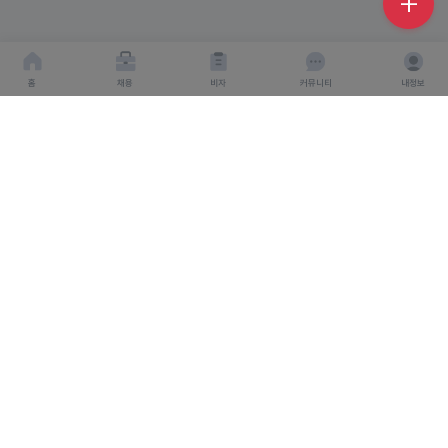
홈
채용
비자
커뮤니티
내정보
회사소개
서비스이용약관
개인이용처리방침
회사명 : 주식회사 탤런트링크
사업자 등록번호 : 666-87-03360
대표이사 : 탁경만
주소 : 서울특별시 종로구 종로 6, 서울창조경제혁신센터
S.village 5층
직업정보 제공 사업 신고 번호 : J1500020240012
개인정보보호책임자 : 탁경만
통신판매업 신고번호 : 2024-
인천연수구-4248호
고객센터
1544-6287
고객센터 이메일 : help@talent-link.co.kr
Copyright 2024. 주식회사 탤런트링크. All rights reserved.