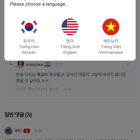
Please choose a language.
BEST
극승
조금 궁금한 점은 한국에서 1,000일 동안 있으시면서 느꼈던 한국의 단점 등이
있었을까요? 한국의 장점도 물론 궁금하긴 하지만 솔직히 한국의 단점도 어떤
점이 있었는지 궁금합니다!!
한국어
영어
베트남어
답글쓰기
2025-05-26 (월) 22:47
Tiếng Hàn
Tiếng Anh
Tiếng Việt
1
1
답글쓰기
Korean
English
Vietnamese
smrutea
D-2
운송 빈도는 확실히 개선될 수 있지만 과일이 그렇게 비싸지 않다면
좋을 것 같아요 ㅠㅠ
2025-06-04 (수) 18:49
0
일반 댓글 (
3
)
에리
D-2