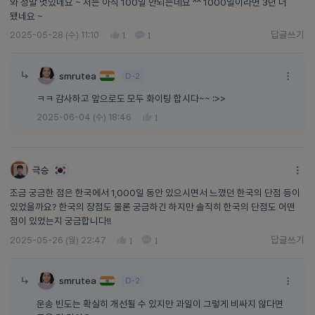
와 정말 멋있네요 ~ 저는 아직 100일 안되는데요 ^^ 1000일이라면 3년 더
됐네요 ~
답글쓰기
2025-05-28 (수) 11:10
1
1
답글쓰기
smrutea
D-2
ㅋㅋ 감사하고 앞으로도 모두 화이팅 합시다~~ :>>
2025-06-04 (수) 18:46
1
극승
조금 궁금한 점은 한국에서 1,000일 동안 있으시면서 느꼈던 한국의 단점 등이
있었을까요? 한국의 장점도 물론 궁금하긴 하지만 솔직히 한국의 단점도 어떤
점이 있었는지 궁금합니다!!
답글쓰기
2025-05-26 (월) 22:47
1
1
답글쓰기
smrutea
D-2
운송 빈도는 확실히 개선될 수 있지만 과일이 그렇게 비싸지 않다면