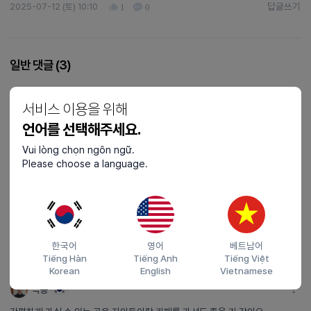
답글쓰기
2025-07-12 (토) 10:10
1
0
답글쓰기
일반 댓글 (
3
)
chaule218
D-2
서비스 이용을 위해
저도 계곡 가고 싶은데 거리가 멀어서 망설 중이에용 ㅠㅠ
언어를 선택해주세요.
답글쓰기
2025-07-14 (월) 22:31
0
1
답글쓰기
Vui lòng chọn ngôn ngữ.
Please choose a language.
moko
D-4
네 맞아요ㅠㅠ 차가 없으면 계곡은 가기 힘들 것 같더라구요….
캐리비안베이면 버스로 갈 수 있어서 좋은거 같아요!!!^^
2025-07-14 (월) 23:59
0
한국어
영어
베트남어
Tiếng Hàn
Tiếng Anh
Tiếng Việt
Korean
English
Vietnamese
극승