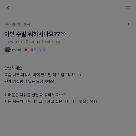
국적 라운지 · 한국
이번 주말 뭐하시나요??^^
2025-07-11 (금) 08:14
|
조회수 144
moko
일본
·
D-4
안녕하세요!
요즘 너무 더워서 밖에 있기만 해도 힘드네요ㅜㅜ
뭔가 찜질방에 있는 느낌이에요…
여러분은 더워를 날릴 때 뭐하세요~~?
저는 계곡이나 워터파크에 가고 싶은데 어디가 좋을까요??