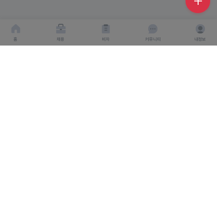
홈
채용
비자
커뮤니티
내정보
회사소개
서비스이용약관
개인이용처리방침
회사명 : 주식회사 탤런트링크
사업자 등록번호 : 666-87-03360
대표이사 : 탁경만
주소 : 서울특별시 종로구 종로 6, 서울창조경제혁신센터
S.village 5층
직업정보 제공 사업 신고 번호 : J1500020240012
개인정보보호책임자 : 탁경만
통신판매업 신고번호 : 2024-
인천연수구-4248호
고객센터
1544-6287
고객센터 이메일 : help@talent-link.co.kr
Copyright 2024. 주식회사 탤런트링크. All rights reserved.