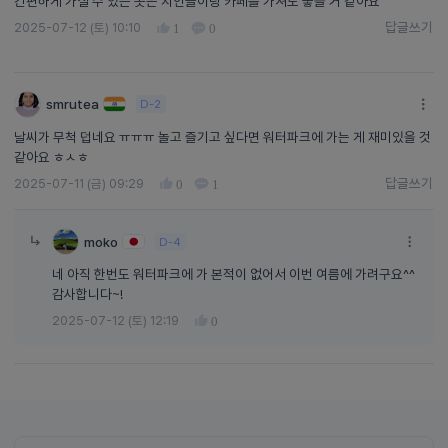
간편하게 가실 수 있는 곳은 지인들이랑 카페를 가셔도 좋을 거 같아요
답글쓰기
2025-07-12 (토) 10:10
1
0
답글쓰기
smrutea
D-2
날씨가 무척 덥네요 ㅠㅠㅠ 놀고 즐기고 싶다면 워터파크에 가는 게 재미있을 것
같아요 ㅎㅅㅎ
답글쓰기
2025-07-11 (금) 09:29
0
1
답글쓰기
moko
D-4
네 아직 한번도 워터파크에 가 본적이 없어서 이번 여름에 가려구요^^
감사합니다~!
2025-07-12 (토) 12:19
0