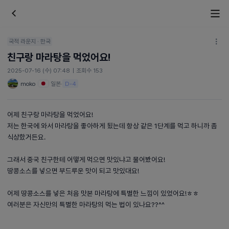
국적 라운지 · 한국
친구랑 마라탕을 먹었어요!
2025-07-16 (수) 07:48
|
조회수 153
moko
일본
·
D-4
어제 친구랑 마라탕을 먹었어요!
저는 한국에 와서 마라탕을 좋아하게 됬는데 항상 같은 1단계를 먹고 하니까 좀
식상핬거든요.
그래서 중국 친구한테 어떻게 먹으면 맛있냐고 물어봤어요!
땅콩소스를 넣으면 부드루운 맛이 되고 맛있대요!
어제 땅콩소스를 넣은 처음 맛본 마라탕에 특별한 느낌이 있었어요!ㅎㅎ
여러분은 자신만의 특별한 마라탕의 먹는 법이 있나요??^^