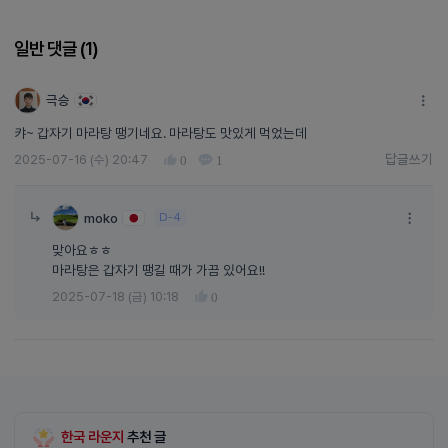
일반 댓글 (
1
)
극승
캬~ 갑자기 마라탕 땡기네요. 마라탕도 맛있게 먹었는데
답글쓰기
2025-07-16 (수) 20:47
0
1
답글쓰기
moko
D-4
맞아요ㅎㅎ
마라탕은 갑자기 땡길 때가 가끔 있어요!!
2025-07-18 (금) 10:18
0
한국 라운지
추천 글