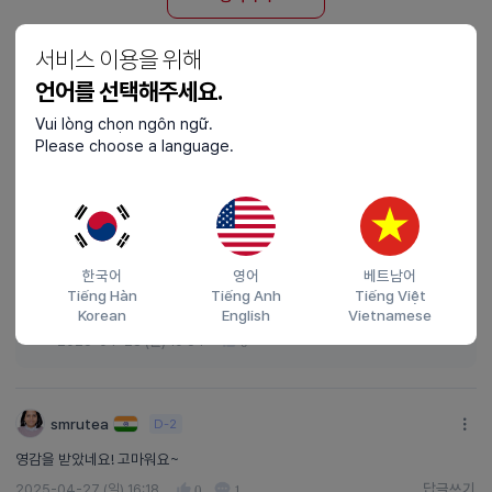
서비스 이용을 위해
언어를 선택해주세요.
일반 댓글 (
2
)
Vui lòng chọn ngôn ngữ.
Please choose a language.
젠슨황
D-10
좋은 말씀이십니다.
답글쓰기
2025-04-27 (일) 22:09
0
1
답글쓰기
한국어
영어
베트남어
극승
Tiếng Hàn
Tiếng Anh
Tiếng Việt
감사합니다!
Korean
English
Vietnamese
2025-04-28 (월) 10:54
0
smrutea
D-2
영감을 받았네요! 고마워요~
답글쓰기
2025-04-27 (일) 16:18
0
1