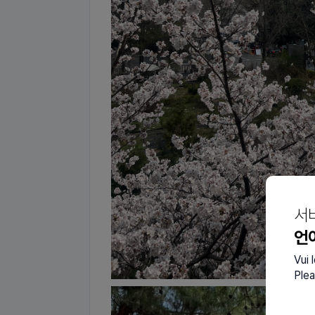
서
언
Vui 
Plea