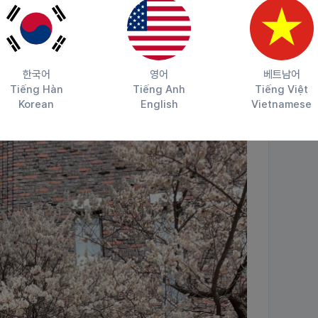
한국어
영어
베트남어
Tiếng Hàn
Tiếng Anh
Tiếng Việt
Korean
English
Vietnamese