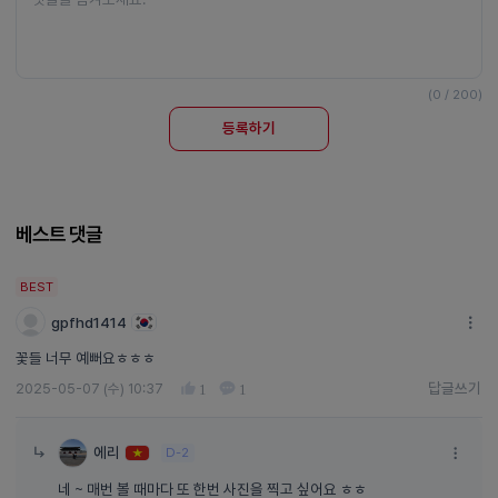
(0 / 200)
등록하기
베스트 댓글
BEST
gpfhd1414
꽃들 너무 예뻐요ㅎㅎㅎ
답글쓰기
2025-05-07 (수) 10:37
1
1
답글쓰기
에리
D-2
네 ~ 매번 볼 때마다 또 한번 사진을 찍고 싶어요 ㅎㅎ