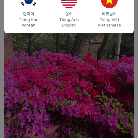
한국어
영어
베트남어
Tiếng Hàn
Tiếng Anh
Tiếng Việt
Korean
English
Vietnamese