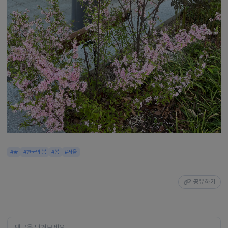
#꽃
#한국의 봄
#봄
#서울
공유하기