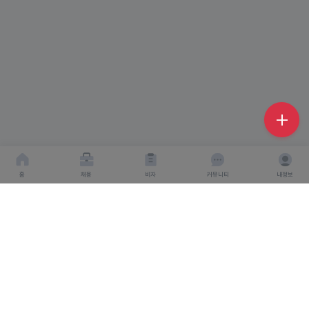
홈
채용
비자
커뮤니티
내정보
회사소개
서비스이용약관
개인이용처리방침
회사명 : 주식회사 탤런트링크
사업자 등록번호 : 666-87-03360
대표이사 : 탁경만
주소 : 서울특별시 종로구 종로 6, 서울창조경제혁신센터
S.village 5층
직업정보 제공 사업 신고 번호 : J1500020240012
개인정보보호책임자 : 탁경만
통신판매업 신고번호 : 2024-