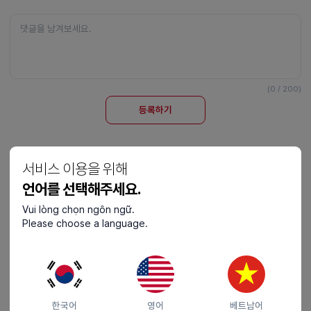
(0 / 200)
등록하기
서비스 이용을 위해
일반 댓글 (
2
)
언어를 선택해주세요.
chaule218
D-2
Vui lòng chọn ngôn ngữ.
Please choose a language.
ㅠㅠ 밖에 나가기 힘들더라고요
답글쓰기
2025-07-02 (수) 23:44
0
0
답글쓰기
자반고등어
F-4
한국어
영어
베트남어