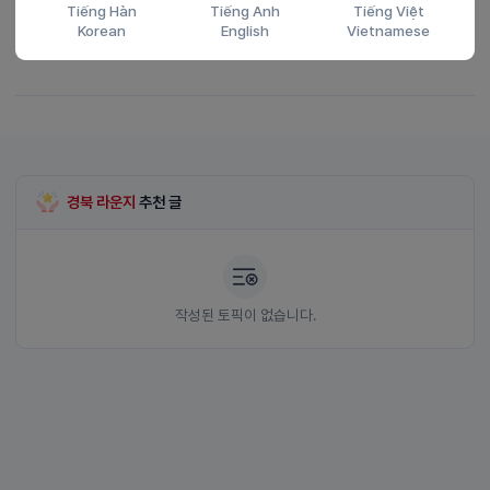
Tiếng Hàn
Tiếng Anh
Tiếng Việt
맞아요ㅠㅠ 요즘 진짜 에어컨 없으면 못 살겠어요ㅠㅠ
Korean
English
Vietnamese
답글쓰기
2025-06-20 (금) 18:28
0
0
답글쓰기
경북 라운지
추천 글
작성된 토픽이 없습니다.