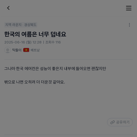
지역 라운지 · 경상북도
한국의 여름은 너무 덥네요
2025-06-16 (월) 12:28
|
조회수 116
탁돌이
베트남
그나마 한국 에어컨은 성능이 좋은지 내부에 들어오면 괜찮지만
밖으로 나면 오히려 더 더운것 같아요.
공유하기