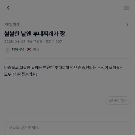
여행, 맛집
쌀쌀한 날엔 부대찌개가 짱
2025-04-08 (화) 17:09
|
조회수 207
더위사냥
한국
바람불고 쌀쌀한 날에는 뜨끈한 부대찌개 먹으면 충전되는 느낌이 들어요~
모두 밥 잘 챙겨먹길!
공유하기