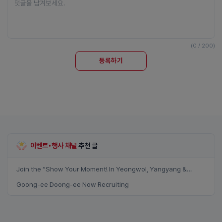
(0 / 200)
등록하기
이벤트•행사 채널
추천 글
Join the “Show Your Moment! In Yeongwol, Yangyang &
Samcheok” event
Goong-ee Doong-ee Now Recruiting