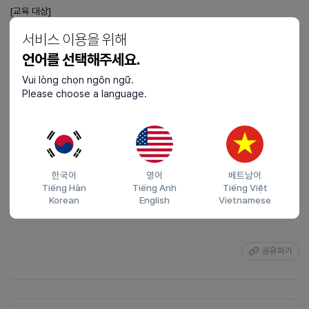
[교육 대상]
* 취업 및 이직 준비 중인 성인 외국인주민 20명
서비스 이용을 위해
언어를 선택해주세요.
[교육 내용]
* 자기소개서 작성법 및 코칭
Vui lòng chọn ngôn ngữ.
* 면접 유형별 질문 의도 파악 및 답변 등 실전 면접 전략
Please choose a language.
[신청기간]
2025.11.24.(월) ~ 마감 시까지
[신청방법]
한국어
영어
베트남어
* 구글폼을 통한 온라인 신청
Tiếng Hàn
Tiếng Anh
Tiếng Việt
Korean
English
Vietnamese
##외국인이력서 #외국인자기소개서 #외국인취업
공유하기