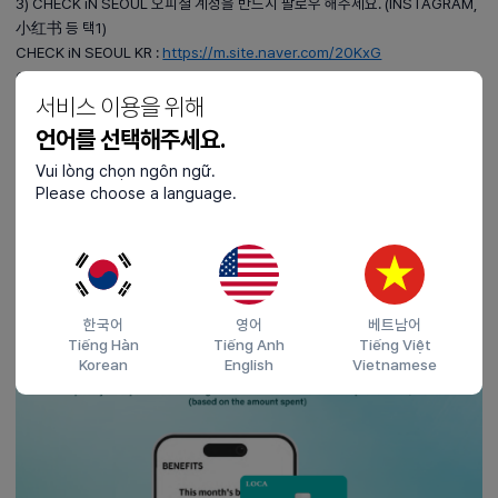
3) CHECK iN SEOUL 오피셜 계정을 반드시 팔로우 해주세요. (INSTAGRAM,
小红书 등 택1)
CHECK iN SEOUL KR :
https://m.site.naver.com/20KxG
CHECK iN SEOUL JP :
https://m.site.naver.com/20Kxa
서비스 이용을 위해
CHECK iN SEOUL CN ：
https://m.site.naver.com/20Kx3
언어를 선택해주세요.
■ 문의처
Vui lòng chọn ngôn ngữ.
cispartners@lottecard.co.kr
Please choose a language.
한국어
영어
베트남어
Tiếng Hàn
Tiếng Anh
Tiếng Việt
Korean
English
Vietnamese