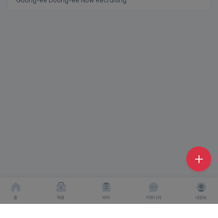
Goong-ee Doong-ee Now Recruiting
홈
채용
비자
커뮤니티
내정보
회사소개
서비스이용약관
개인이용처리방침