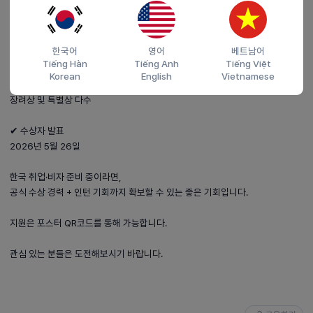
✔ 시상 내역
문화체육관광부 장관상: 250만원 (1명)
한국어
영어
베트남어
고려사이버대 총장상: 100만원 (1명)
Tiếng Hàn
Tiếng Anh
Tiếng Việt
최우수상: 100만원 (2명)
Korean
English
Vietnamese
우수상: 50만원 (5명)
장려상 및 특별상 다수
✔ 수상자 발표
2026년 5월 26일
한국 취업·비자 준비 중이라면,
공식 수상 경력 + 인턴 기회까지 확보할 수 있는 좋은 기회입니다.
지원은 포스터 QR코드를 통해 가능합니다.
관심 있는 분들은 도전해보시기 바랍니다.