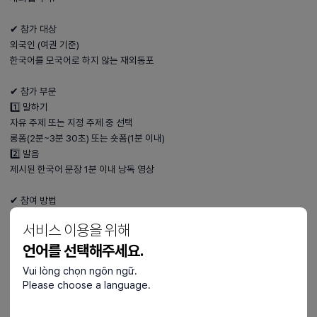
✔ 참가 대상
외국인 (여권 기준)
한국어를 모국어로 하지 않는 재외동포
✔ 참가 부문
1️⃣ 말하기
자유 주제 또는 지정 주제 중 선택
롱폼(2분~3분 30초) 또는 숏폼(1분 이내)
2️⃣ 발음
제시된 한국어 문장 1분 이내 낭독 영상
✔ 참여 방법
YouTube / TikTok / Instagram / Facebook / Bilibili 중 1곳 업로드
서비스 이용을 위해
필수 해시태그 포함
언어를 선택해주세요.
#thekoreatimes #koreanspeakingagent
QR코드 통해 지원서 제출
Vui lòng chọn ngôn ngữ.
Please choose a language.
✔ 접수 기간
2026년 2월 26일 ~ 5월 7일