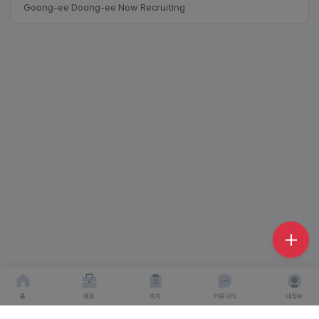
Goong-ee Doong-ee Now Recruiting
홈
채용
비자
커뮤니티
내정보