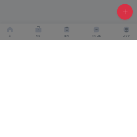
홈
채용
비자
커뮤니티
내정보
회사소개
서비스이용약관
개인이용처리방침
회사명 : 주식회사 탤런트링크
사업자 등록번호 : 666-87-03360
대표이사 : 탁경만
주소 : 서울특별시 종로구 종로 6, 서울창조경제혁신센터
S.village 5층
직업정보 제공 사업 신고 번호 : J1500020240012
개인정보보호책임자 : 탁경만
통신판매업 신고번호 : 2024-
인천연수구-4248호
고객센터
1544-6287
고객센터 이메일 : help@talent-link.co.kr