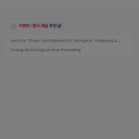
이벤트•행사 채널
추천 글
Join the “Show Your Moment! In Yeongwol, Yangyang &
Samcheok” event
Goong-ee Doong-ee Now Recruiting