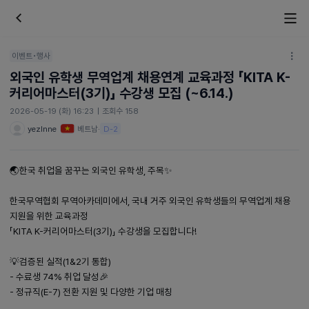
이벤트•행사
외국인 유학생 무역업계 채용연계 교육과정 「KITA K-
커리어마스터(3기)」 수강생 모집 (~6.14.)
2026-05-19 (화) 16:23
|
조회수 158
yezlnne
베트남
·
D-2
🌏한국 취업을 꿈꾸는 외국인 유학생, 주목✨
한국무역협회 무역아카데미에서, 국내 거주 외국인 유학생들의 무역업계 채용
지원을 위한 교육과정
「KITA K-커리어마스터(3기)」 수강생을 모집합니다!
💡검증된 실적(1&2기 통합)
- 수료생 74% 취업 달성🎉
- 정규직(E-7) 전환 지원 및 다양한 기업 매칭