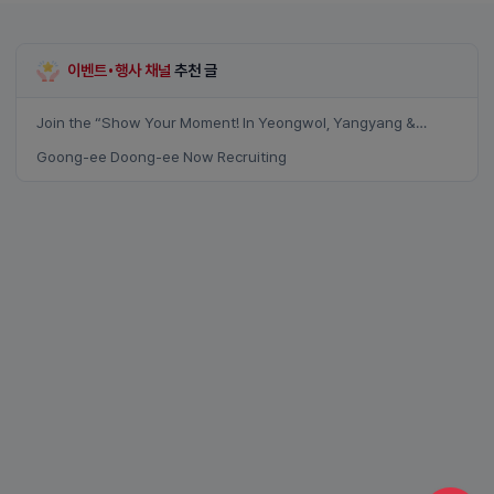
이벤트•행사 채널
추천 글
Join the “Show Your Moment! In Yeongwol, Yangyang &
Samcheok” event
Goong-ee Doong-ee Now Recruiting