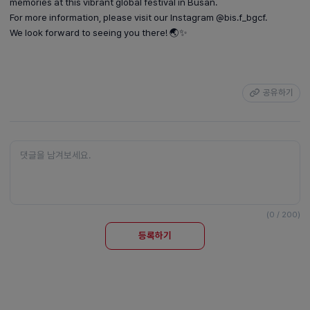
memories at this vibrant global festival in Busan.
For more information, please visit our Instagram @bis.f_bgcf.
We look forward to seeing you there! 🌏✨
공유하기
(0 / 200)
등록하기