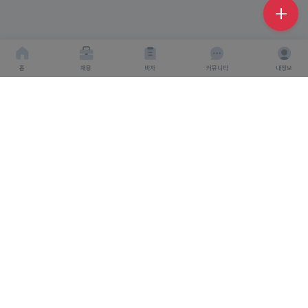
홈
채용
비자
커뮤니티
내정보
회사소개
서비스이용약관
개인이용처리방침
회사명 : 주식회사 탤런트링크
사업자 등록번호 : 666-87-03360
대표이사 : 탁경만
주소 : 서울특별시 종로구 종로 6, 서울창조경제혁신센터
S.village 5층
직업정보 제공 사업 신고 번호 : J1500020240012
개인정보보호책임자 : 탁경만
통신판매업 신고번호 : 2024-
인천연수구-4248호
고객센터
1544-6287
고객센터 이메일 : help@talent-link.co.kr
Copyright 2024. 주식회사 탤런트링크. All rights reserved.