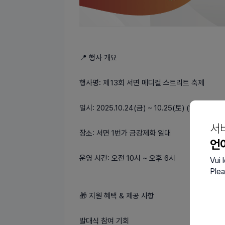
📍 행사 개요
행사명: 제 13회 서면 메디컬 스트리트 축제
일시: 2025.10.24(금) ~ 10.25(토) (10:00-18:
서
장소: 서면 1번가 금강제화 일대
언
운영 시간: 오전 10시 ~ 오후 6시
Vui 
Plea
🎁 지원 혜택 & 제공 사항
발대식 참여 기회