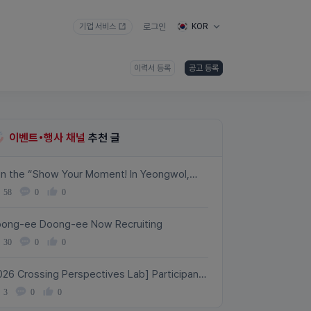
기업 서비스
로그인
KOR
이력서 등록
공고 등록
이벤트•행사 채널
추천 글
in the “Show Your Moment! In Yeongwol,
ngyang & Samcheok” event
58
0
0
ong-ee Doong-ee Now Recruiting
30
0
0
026 Crossing Perspectives Lab] Participant
cruitment!
3
0
0