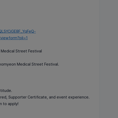
pQLSfCiGE8F_YqFeQ-
viewform?pli=1
edical Street Festival
Seomyeon Medical Street Festival.
titude.
ered, Supporter Certificate, and event experience.
rm to apply!