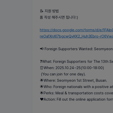
📝 지원 방법
폼 작성 해주시면 됩니다:)
https://docs.google.com/forms/d/e/1FAI
reOa1XnXI7bgcwQvKK2_Huh3Ebro-rO6Vw/
📢 Foreign Supporters Wanted: Seomyeon M
​❓️What: Foreign Supporters for The 13th 
​⏰️When: 2025.10.24~25(10:00-18:00)
(You can join for one day).
🌟​Where: Seomyeon 1st Street, Busan.
​🌟Who: Foreign nationals with a positive at
🌟​Perks: Meal & transportation costs cov
​❤️Action: Fill out the online application fo