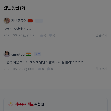
일반 댓글 (
2
)
자반고등어
F-4
중국은 똑같네요 ㅎㅎ
답글쓰기
2025-06-20 (금) 18:25
0
0
답글쓰기
smrutea
D-2
이런것 처음 보네요 ㅁㅇㅁ 일단 모쏠이라서 잘 몰라요 ㅋㅋㅋ
답글쓰기
2025-05-21 (수) 11:13
0
0
답글쓰기
자유주제 채널
추천 글