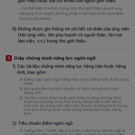
giới thiệu hoặc địa chỉ email của người giới thiệu.
· Có thể kiểm tra tình trạng nộp thư giới thiệu qua trang
đăng ký trực tuyến; không chấp nhận xác nhận qua điện
thoại hoặc email.
6)
Không được ghi thông tin chi tiết cá nhân của ứng viên
(tên ứng viên, tên phụ huynh và người thân, tên nơi
làm việc, v.v.) trong thư giới thiệu.
Giấy chứng minh năng lực ngôn ngữ
3
1)
Các tài liệu chứng minh năng lực tiếng Hàn hoặc tiếng
Anh, bao gồm:
①
Bằng cấp ngôn ngữ tiếng Hàn hoặc tiếng Anh được công
nhận
②
Kết quả kiểm tra tiêu chuẩn có điểm tiếng hàn hoặc
tiếng anh
③
Tài liệu chính thức hoặc giới thiệu trường chứng minh
toàn bộ chương trình học bằng tiếng Hàn hoặc tiếng
Anh (chỉ áp dụng nếu đã hoàn thành chương trình trung
học phổ thông hoàn toàn bằng tiếng Hàn hoặc tiếng
Anh
2)
Tiêu chuẩn điểm ngôn ngữ
①
Tiếng Hàn: TOPIK cấp 3 trở lên hoặc hoàn thành cấp 4
tại trung tâm ngôn ngữ của một trường đại học tại Hàn