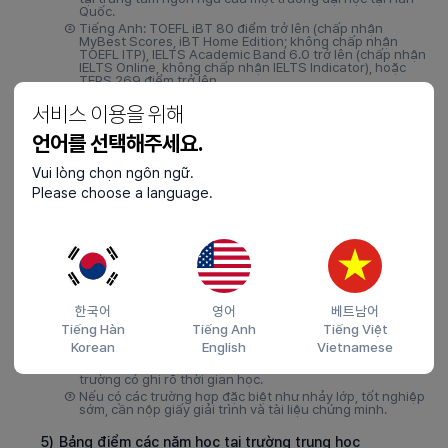
Quốc.
②
Tiếng Anh: TOEFL iBT 80 điểm trở lên (chấp nhận
MyBest Scores, iBT Home Edition; không chấp nhận
TOEFL ITP), IELTS Academic Band 6.0 trở lên (chấp nhận
IELTS Online, không chấp nhận IELTS Indicator), hoặc
TEPS 269 điểm trở lên.
서비스 이용을 위해
3)
Chấp nhận nộp bản scan bảng điểm hoặc ảnh chụp
màn hình từ trang web chính thức (sau khi có kết quả
언어를 선택해주세요.
tạm thời, yêu cầu nộp bản gốc hoặc báo cáo điểm
Vui lòng chọn ngôn ngữ.
chính thức).
Please choose a language.
①
Khi báo cáo điểm TOEFL, IELTS, mã trường của Đại học
Seoul là 7972
②
vui lòng liên hệ với tổ chức cấp chứng chỉ để kiểm tra tình
trạng báo cáo, không chấp nhận xác nhận qua điện
thoại hoặc email của phòng tuyển sinh.
4)
Giấy chứng nhận đang học tại trường trung học
①
Chỉ chấp nhận giấy chứng nhận đang học có ghi rõ thời
한국어
영어
베트남어
gian học (ngày bắt đầu/kết thúc) và năm học/kỳ học.
Tiếng Hàn
Tiếng Anh
Tiếng Việt
②
Nếu không thể cấp giấy chứng nhận đang học do lý do
Korean
English
Vietnamese
chính đáng (chính sách trường học, v.v.), có thể thay thế
bằng bảng điểm hoặc tài liệu xác nhận chính thức của
trường có ghi rõ thời gian học.
③
Nếu có các trường hợp đặc biệt như nhảy lớp, tốt nghiệp
sớm, cần nộp giấy giải trình và tài liệu chứng minh.
5)
Bảng điểm các năm học tại trường trung học