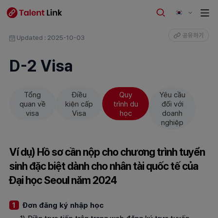
공유하기
Updated : 2025-10-03
D-2 Visa
Tổng
Điều
Quy
Yêu cầu
quan về
kiện cấp
trình du
đối với
visa
Visa
học
doanh
nghiệp
Ví dụ) Hồ sơ cần nộp cho chương trình tuyển
sinh đặc biệt dành cho nhân tài quốc tế của
Đại học Seoul năm 2024
Đơn đăng ký nhập học
1