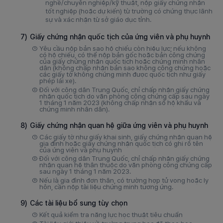
nghề/chuyên nghiệp/kỹ thuật, nộp giấy chứng nhận
tốt nghiệp (hoặc dự kiến) từ trường có chứng thực lãnh
sự và xác nhận từ sở giáo dục tỉnh.
7)
Giấy chứng nhận quốc tịch của ứng viên và phụ huynh
①
Yêu cầu nộp bản sao hộ chiếu còn hiệu lực; nếu không
có hộ chiếu, có thể nộp bản gốc hoặc bản công chứng
của giấy chứng nhận quốc tịch hoặc chứng minh nhân
dân (không chấp nhận bản sao không công chứng hoặc
các giấy tờ không chứng minh được quốc tịch như giấy
phép lái xe).
②
Đối với công dân Trung Quốc, chỉ chấp nhận giấy chứng
nhận quốc tịch do văn phòng công chứng cấp sau ngày
1 tháng 1 năm 2023 (không chấp nhận sổ hộ khẩu và
chứng minh nhân dân).
8)
Giấy chứng nhận quan hệ giữa ứng viên và phụ huynh
①
Các giấy tờ như giấy khai sinh, giấy chứng nhận quan hệ
gia đình hoặc giấy chứng nhận quốc tịch có ghi rõ tên
của ứng viên và phụ huynh
②
Đối với công dân Trung Quốc, chỉ chấp nhận giấy chứng
nhận quan hệ thân thuộc do văn phòng công chứng cấp
sau ngày 1 tháng 1 năm 2023.
③
Nếu là gia đình đơn thân, có trường hợp tử vong hoặc ly
hôn, cần nộp tài liệu chứng minh tương ứng.
9)
Các tài liệu bổ sung tùy chọn
①
Kết quả kiểm tra năng lực học thuật tiêu chuẩn