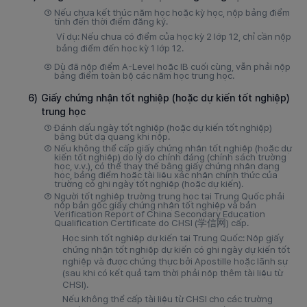
①
Nếu chưa kết thúc năm học hoặc kỳ học, nộp bảng điểm
tính đến thời điểm đăng ký.
Ví dụ: Nếu chưa có điểm của học kỳ 2 lớp 12, chỉ cần nộp
bảng điểm đến học kỳ 1 lớp 12.
②
Dù đã nộp điểm A-Level hoặc IB cuối cùng, vẫn phải nộp
bảng điểm toàn bộ các năm học trung học.
6)
Giấy chứng nhận tốt nghiệp (hoặc dự kiến tốt nghiệp)
trung học
①
Đánh dấu ngày tốt nghiệp (hoặc dự kiến tốt nghiệp)
bằng bút dạ quang khi nộp.
②
Nếu không thể cấp giấy chứng nhận tốt nghiệp (hoặc dự
kiến tốt nghiệp) do lý do chính đáng (chính sách trường
học, v.v.), có thể thay thế bằng giấy chứng nhận đang
học, bảng điểm hoặc tài liệu xác nhận chính thức của
trường có ghi ngày tốt nghiệp (hoặc dự kiến).
③
Người tốt nghiệp trường trung học tại Trung Quốc phải
nộp bản gốc giấy chứng nhận tốt nghiệp và bản
Verification Report of China Secondary Education
Qualification Certificate do CHSI (学信网) cấp.
Học sinh tốt nghiệp dự kiến tại Trung Quốc: Nộp giấy
chứng nhận tốt nghiệp dự kiến có ghi ngày dự kiến tốt
nghiệp và được chứng thực bởi Apostille hoặc lãnh sự
(sau khi có kết quả tạm thời phải nộp thêm tài liệu từ
CHSI).
Nếu không thể cấp tài liệu từ CHSI cho các trường