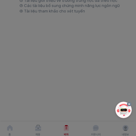
②
Tài liệu giới thiệu về trường trung học đã theo học
③
Các tài liệu bổ sung chứng minh năng lực ngôn ngữ
④
Tài liệu tham khảo cho xét tuyển
홈
채용
비자
커뮤니티
내정보