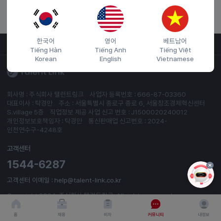
한국어
영어
베트남어
회사소개
서비스이용약관
개인이용처리방침
Tiếng Hàn
Tiếng Anh
Tiếng Việt
Korean
English
Vietnamese
회사명 : 주식회사 탤런트링크
사업자 등록번호 : 666-87-03360
대표이사 : 탁경만
주소 : 서울특별시 종로구 종로 6, 서울창조경제혁신센터
S.village 5층
직업정보 제공 사업 신고 번호 : J1500020240012
개인정보보호책임자 : 탁경만
통신판매업 신고번호 : 2024-
인천연수구-4248호
고객센터
1544-6287
고객센터 이메일 : help@talent-link.co.kr
Copyright 2024. 주식회사 탤런트링크. All rights reserved.
홈
채용
비자
커뮤니티
내정보