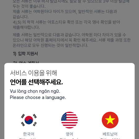
모든 서류는 이후 비자 발급시에도 필요 할 수 있으므로 2부 이상 발급해
두는 것이 좋습니다.
제출 서류는 어학원마다 차이가 있으며, 일반적인 서류는 다음과
같습니다.
4),5) 의 학적 서류는 아포스티유 확인 또는 각국 영사 확인을 받아
제출해야합니다.
제출 서류는 일반적으로 다음과 같습니다. 어학원 마다 차이가 있을 수
있으니 해당 어학원 홈페이지에서 꼭 확인 해주세요. 서류 제출 과정 또한
온라인으로 모두 진행되는 것이 일반적입니다.
1)
입학 지원서
2)
연수 계획서
서비스 이용을 위해
3)
자기 소개서
언어를 선택해주세요.
4)
고등학교 성적 증명서
Vui lòng chọn ngôn ngữ.
5)
고등학교 졸업 증명서
Please choose a language.
6)
지원자의 국적 증명 자료(여권 사본 등)
7)
재정 능력 증명서 (
자세히 보기
)
(비자 신청이 필요 없을 경우 생략 가능)
한국어
영어
베트남어
연수 과정
3