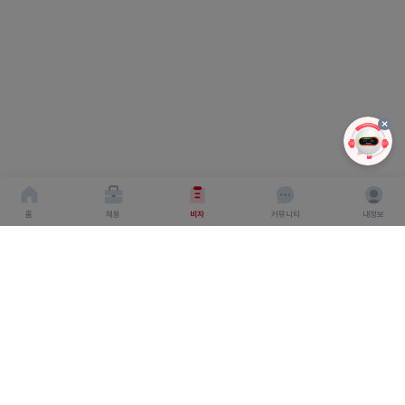
홈
채용
비자
커뮤니티
내정보
회사소개
서비스이용약관
개인이용처리방침
회사명 : 주식회사 탤런트링크
사업자 등록번호 : 666-87-03360
대표이사 : 탁경만
주소 : 서울특별시 종로구 종로 6, 서울창조경제혁신센터
S.village 5층
직업정보 제공 사업 신고 번호 : J1500020240012
개인정보보호책임자 : 탁경만
통신판매업 신고번호 : 2024-
인천연수구-4248호